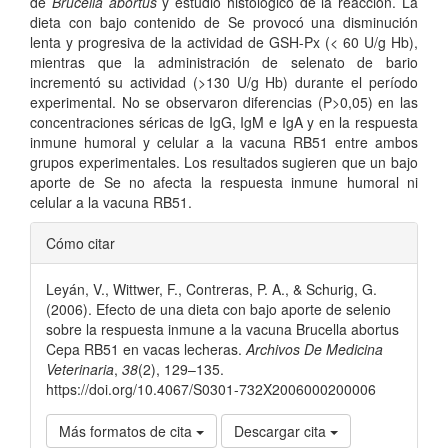
de
Brucella abortus
y estudio histológico de la reacción. La
dieta con bajo contenido de Se provocó una disminución
lenta y progresiva de la actividad de GSH-Px (< 60 U/g Hb),
mientras que la administración de selenato de bario
incrementó su actividad (>130 U/g Hb) durante el período
experimental. No se observaron diferencias (P>0,05) en las
concentraciones séricas de IgG, IgM e IgA y en la respuesta
inmune humoral y celular a la vacuna RB51 entre ambos
grupos experimentales. Los resultados sugieren que un bajo
aporte de Se no afecta la respuesta inmune humoral ni
celular a la vacuna RB51.
Detalles
Cómo citar
del
Leyán, V., Wittwer, F., Contreras, P. A., & Schurig, G.
artículo
(2006). Efecto de una dieta con bajo aporte de selenio
sobre la respuesta inmune a la vacuna Brucella abortus
Cepa RB51 en vacas lecheras.
Archivos De Medicina
Veterinaria
,
38
(2), 129–135.
https://doi.org/10.4067/S0301-732X2006000200006
Más formatos de cita
Descargar cita