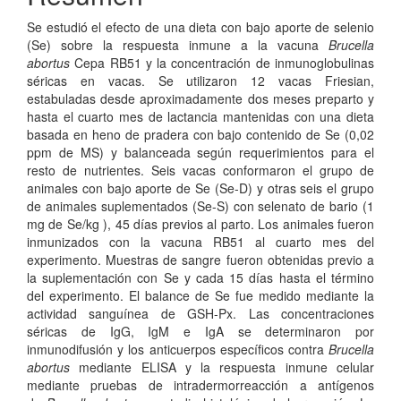
Se estudió el efecto de una dieta con bajo aporte de selenio
(Se) sobre la respuesta inmune a la vacuna
Brucella
abortus
Cepa RB51 y la concentración de inmunoglobulinas
séricas en vacas. Se utilizaron 12 vacas Friesian,
estabuladas desde aproximadamente dos meses preparto y
hasta el cuarto mes de lactancia mantenidas con una dieta
basada en heno de pradera con bajo contenido de Se (0,02
ppm de MS) y balanceada según requerimientos para el
resto de nutrientes. Seis vacas conformaron el grupo de
animales con bajo aporte de Se (Se-D) y otras seis el grupo
de animales suplementados (Se-S) con selenato de bario (1
mg de Se/kg ), 45 días previos al parto. Los animales fueron
inmunizados con la vacuna RB51 al cuarto mes del
experimento. Muestras de sangre fueron obtenidas previo a
la suplementación con Se y cada 15 días hasta el término
del experimento. El balance de Se fue medido mediante la
actividad sanguínea de GSH-Px. Las concentraciones
séricas de IgG, IgM e IgA se determinaron por
inmunodifusión y los anticuerpos específicos contra
Brucella
abortus
mediante ELISA y la respuesta inmune celular
mediante pruebas de intradermorreacción a antígenos