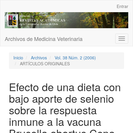
Navegación
Entrar
principal
Contenido
principal
Barra
lateral
Archivos de Medicina Veterinaria
Toggl
naviga
Inicio
Archivos
Vol. 38 Núm. 2 (2006)
ARTÍCULOS ORIGINALES
Efecto de una dieta con
bajo aporte de selenio
sobre la respuesta
inmune a la vacuna
Brucella abortus Cepa