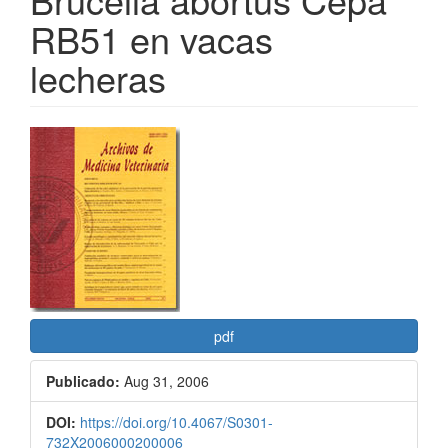
RB51 en vacas
lecheras
Barra
lateral
del
artículo
pdf
Publicado:
Aug 31, 2006
DOI:
https://doi.org/10.4067/S0301-
732X2006000200006