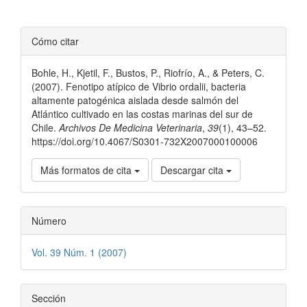
Detalles
Cómo citar
del
Bohle, H., Kjetil, F., Bustos, P., Riofrío, A., & Peters, C.
artículo
(2007). Fenotipo atípico de Vibrio ordalii, bacteria
altamente patogénica aislada desde salmón del
Atlántico cultivado en las costas marinas del sur de
Chile.
Archivos De Medicina Veterinaria
,
39
(1), 43–52.
https://doi.org/10.4067/S0301-732X2007000100006
Más formatos de cita
Descargar cita
Número
Vol. 39 Núm. 1 (2007)
Sección