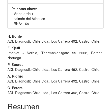
Palabras clave:
- Vibrio ordalii
- salmón del Atlántico
- RNAr 16s
Contenido
H. Bohle
ADL Diagnostic Chile Ltda., Los Carrera 492, Castro, Chile.
principal
F. Kjetil
del
Intervet - Norbio, Thormøhlensgate 55 5008, Bergen,
Noruega.
artículo
P. Bustos
ADL Diagnostic Chile Ltda., Los Carrera 492, Castro, Chile.
A. Riofrío
ADL Diagnostic Chile Ltda., Los Carrera 492, Castro, Chile.
C. Peters
ADL Diagnostic Chile Ltda., Los Carrera 492, Castro, Chile.
Resumen