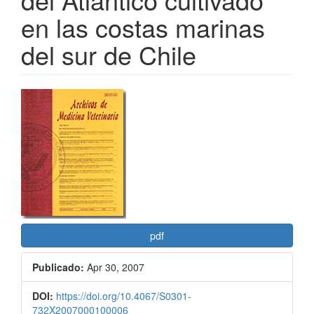
en las costas marinas
del sur de Chile
Barra
lateral
del
artículo
pdf
Publicado:
Apr 30, 2007
DOI:
https://doi.org/10.4067/S0301-
732X2007000100006