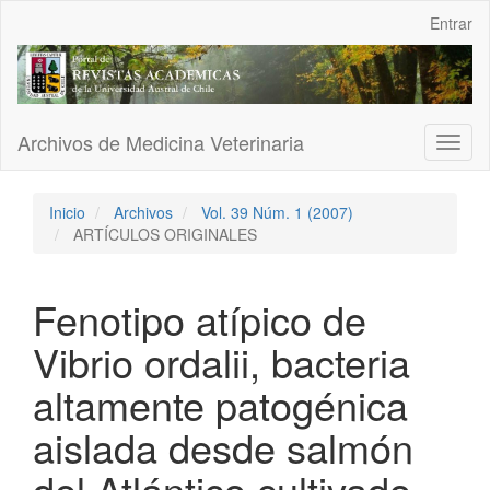
Navegación
Entrar
principal
Contenido
principal
Barra
lateral
Archivos de Medicina Veterinaria
Toggl
naviga
Inicio
Archivos
Vol. 39 Núm. 1 (2007)
ARTÍCULOS ORIGINALES
Fenotipo atípico de
Vibrio ordalii, bacteria
altamente patogénica
aislada desde salmón
del Atlántico cultivado