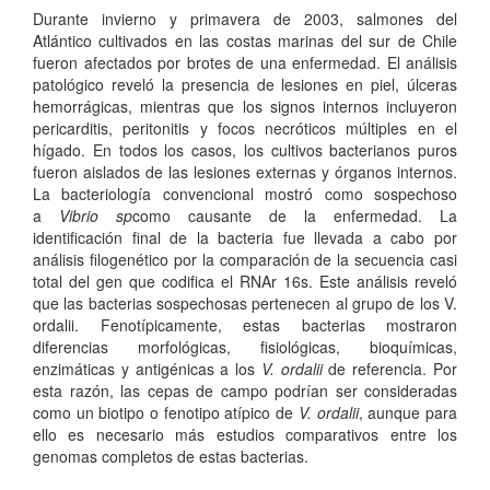
Durante invierno y primavera de 2003, salmones del
Atlántico cultivados en las costas marinas del sur de Chile
fueron afectados por brotes de una enfermedad. El análisis
patológico reveló la presencia de lesiones en piel, úlceras
hemorrágicas, mientras que los signos internos incluyeron
pericarditis, peritonitis y focos necróticos múltiples en el
hígado. En todos los casos, los cultivos bacterianos puros
fueron aislados de las lesiones externas y órganos internos.
La bacteriología convencional mostró como sospechoso
a
Vibrio sp
como causante de la enfermedad. La
identificación final de la bacteria fue llevada a cabo por
análisis filogenético por la comparación de la secuencia casi
total del gen que codifica el RNAr 16s. Este análisis reveló
que las bacterias sospechosas pertenecen al grupo de los V.
ordalii. Fenotípicamente, estas bacterias mostraron
diferencias morfológicas, fisiológicas, bioquímicas,
enzimáticas y antigénicas a los
V. ordalii
de referencia. Por
esta razón, las cepas de campo podrían ser consideradas
como un biotipo o fenotipo atípico de
V. ordalii
, aunque para
ello es necesario más estudios comparativos entre los
genomas completos de estas bacterias.