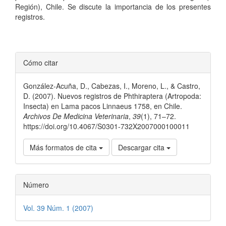
Región), Chile. Se discute la importancia de los presentes
registros.
Detalles
Cómo citar
del
González-Acuña, D., Cabezas, I., Moreno, L., & Castro,
artículo
D. (2007). Nuevos registros de Phthiraptera (Artropoda:
Insecta) en Lama pacos Linnaeus 1758, en Chile.
Archivos De Medicina Veterinaria
,
39
(1), 71–72.
https://doi.org/10.4067/S0301-732X2007000100011
Más formatos de cita
Descargar cita
Número
Vol. 39 Núm. 1 (2007)