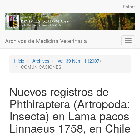
Navegación
Entrar
principal
Contenido
principal
Barra
lateral
Archivos de Medicina Veterinaria
Toggl
naviga
Inicio
Archivos
Vol. 39 Núm. 1 (2007)
COMUNICACIONES
Nuevos registros de
Phthiraptera (Artropoda:
Insecta) en Lama pacos
Linnaeus 1758, en Chile