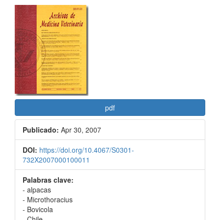
Barra
lateral
del
artículo
pdf
Publicado:
Apr 30, 2007
DOI:
https://doi.org/10.4067/S0301-
732X2007000100011
Palabras clave:
- alpacas
- Microthoracius
- Bovicola
- Chile