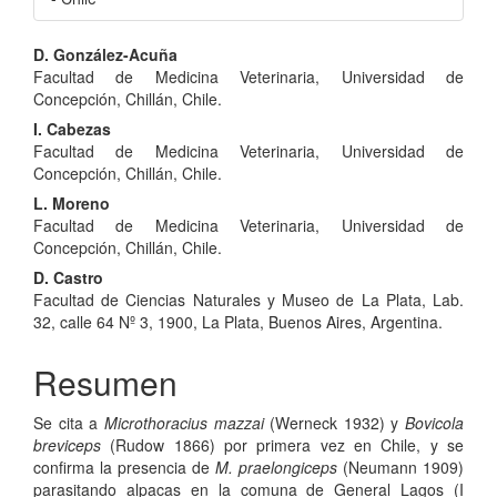
Contenido
D. González-Acuña
Facultad de Medicina Veterinaria, Universidad de
principal
Concepción, Chillán, Chile.
del
I. Cabezas
Facultad de Medicina Veterinaria, Universidad de
artículo
Concepción, Chillán, Chile.
L. Moreno
Facultad de Medicina Veterinaria, Universidad de
Concepción, Chillán, Chile.
D. Castro
Facultad de Ciencias Naturales y Museo de La Plata, Lab.
32, calle 64 Nº 3, 1900, La Plata, Buenos Aires, Argentina.
Resumen
Se cita a
Microthoracius mazzai
(Werneck 1932) y
Bovicola
breviceps
(Rudow 1866) por primera vez en Chile, y se
confirma la presencia de
M. praelongiceps
(Neumann 1909)
parasitando alpacas en la comuna de General Lagos (I