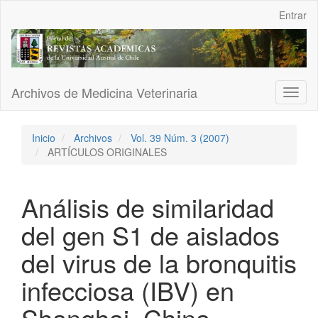
Navegación
Entrar
principal
Contenido
principal
Barra
lateral
Archivos de Medicina Veterinaria
Toggl
naviga
Inicio
Archivos
Vol. 39 Núm. 3 (2007)
ARTÍCULOS ORIGINALES
Análisis de similaridad
del gen S1 de aislados
del virus de la bronquitis
infecciosa (IBV) en
Shanghai, China