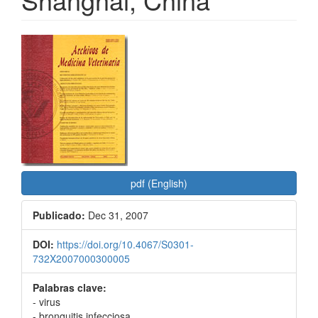
Barra
lateral
del
artículo
pdf (English)
Publicado:
Dec 31, 2007
DOI:
https://doi.org/10.4067/S0301-
732X2007000300005
Palabras clave:
- virus
- bronquitis infecciosa