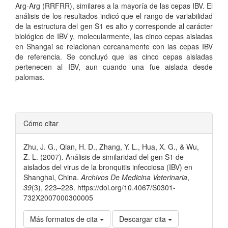
Arg-Arg (RRFRR), similares a la mayoría de las cepas IBV. El
análisis de los resultados indicó que el rango de variabilidad
de la estructura del gen S1 es alto y corresponde al carácter
biológico de IBV y, molecularmente, las cinco cepas aisladas
en Shangai se relacionan cercanamente con las cepas IBV
de referencia. Se concluyó que las cinco cepas aisladas
pertenecen al IBV, aun cuando una fue aislada desde
palomas.
Detalles
Cómo citar
del
Zhu, J. G., Qian, H. D., Zhang, Y. L., Hua, X. G., & Wu,
artículo
Z. L. (2007). Análisis de similaridad del gen S1 de
aislados del virus de la bronquitis infecciosa (IBV) en
Shanghai, China.
Archivos De Medicina Veterinaria
,
39
(3), 223–228. https://doi.org/10.4067/S0301-
732X2007000300005
Más formatos de cita
Descargar cita