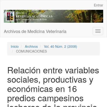
Navegación
Entrar
principal
Contenido
principal
Barra
lateral
Archivos de Medicina Veterinaria
Toggl
naviga
Inicio
Archivos
Vol. 40 Núm. 2 (2008)
COMUNICACIONES
Relación entre variables
sociales, productivas y
económicas en 16
predios campesinos
lecheros de la provincia