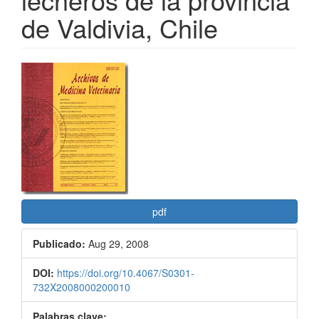
de Valdivia, Chile
Barra
lateral
del
artículo
pdf
Publicado:
Aug 29, 2008
DOI:
https://doi.org/10.4067/S0301-
732X2008000200010
Palabras clave: