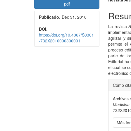
Barra
Conte
pdf
lateral
princi
Resu
Publicado:
Dec 31, 2010
del
del
La revista
A
artículo
artícu
DOI:
implementa
https://doi.org/10.4067/S0301
agilizar y s
-732X2010000300001
permite el 
proceso edit
parte de lo
Editorial h
el cual se c
electrónico 
Detal
Cómo cit
del
Archivos 
artícu
Medicina 
732X201
Más for