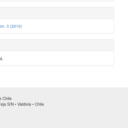
úm. 3 (2010)
AL
de Chile
ja S/N • Valdivia • Chile