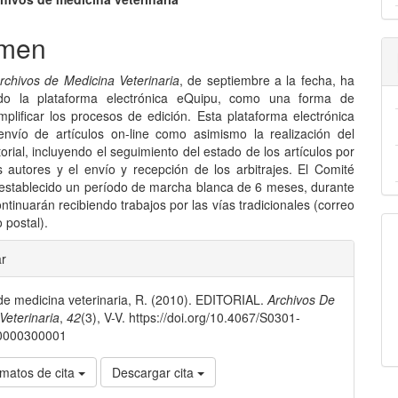
nido
pal
men
rchivos de Medicina Veterinaria
, de septiembre a la fecha, ha
lo
do la plataforma electrónica eQuipu, como una forma de
implificar los procesos de edición. Esta plataforma electrónica
envío de artículos on-line como asimismo la realización del
orial, incluyendo el seguimiento del estado de los artículos por
s autores y el envío y recepción de los arbitrajes. El Comité
a establecido un período de marcha blanca de 6 meses, durante
ontinuarán recibiendo trabajos por las vías tradicionales (correo
o postal).
les
ar
de medicina veterinaria, R. (2010). EDITORIAL.
Archivos De
lo
Veterinaria
,
42
(3), V-V. https://doi.org/10.4067/S0301-
0000300001
matos de cita
Descargar cita