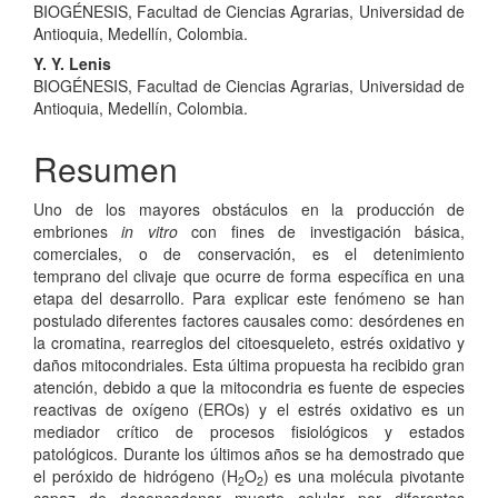
artículo
BIOGÉNESIS, Facultad de Ciencias Agrarias, Universidad de
Antioquia, Medellín, Colombia.
Y. Y. Lenis
BIOGÉNESIS, Facultad de Ciencias Agrarias, Universidad de
Antioquia, Medellín, Colombia.
Resumen
Uno de los mayores obstáculos en la producción de
embriones
in vitro
con fines de investigación básica,
comerciales, o de conservación, es el detenimiento
temprano del clivaje que ocurre de forma específica en una
etapa del desarrollo. Para explicar este fenómeno se han
postulado diferentes factores causales como: desórdenes en
la cromatina, rearreglos del citoesqueleto, estrés oxidativo y
daños mitocondriales. Esta última propuesta ha recibido gran
atención, debido a que la mitocondria es fuente de especies
reactivas de oxígeno (EROs) y el estrés oxidativo es un
mediador crítico de procesos fisiológicos y estados
patológicos. Durante los últimos años se ha demostrado que
el peróxido de hidrógeno (H
O
) es una molécula pivotante
2
2
capaz de desencadenar muerte celular por diferentes