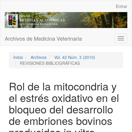
Navegación
Entrar
principal
Contenido
principal
Barra
lateral
Archivos de Medicina Veterinaria
Toggl
naviga
Inicio
Archivos
Vol. 42 Núm. 3 (2010)
REVISIONES BIBLIOGRÁFICAS
Rol de la mitocondria y
el estrés oxidativo en el
bloqueo del desarrollo
de embriones bovinos
producidos in vitro