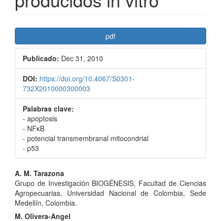
Barra
pdf
lateral
Publicado:
Dec 31, 2010
del
artículo
DOI:
https://doi.org/10.4067/S0301-
732X2010000300003
Palabras clave:
- apoptosis
- NFκB
- potencial transmembranal mitocondrial
- p53
Contenido
A. M. Tarazona
Grupo de Investigación BIOGÉNESIS, Facultad de Ciencias
principal
Agropecuarias, Universidad Nacional de Colombia, Sede
del
Medellín, Colombia.
M. Olivera-Angel