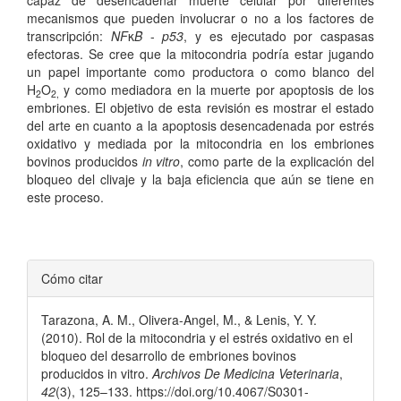
mecanismos que pueden involucrar o no a los factores de
transcripción:
NF
κ
B
-
p53
, y es ejecutado por caspasas
efectoras. Se cree que la mitocondria podría estar jugando
un papel importante como productora o como blanco del
H
O
y como mediadora en la muerte por apoptosis de los
2
2,
embriones. El objetivo de esta revisión es mostrar el estado
del arte en cuanto a la apoptosis desencadenada por estrés
oxidativo y mediada por la mitocondria en los embriones
bovinos producidos
in vitro
, como parte de la explicación del
bloqueo del clivaje y la baja eficiencia que aún se tiene en
este proceso.
Detalles
Cómo citar
del
Tarazona, A. M., Olivera-Angel, M., & Lenis, Y. Y.
artículo
(2010). Rol de la mitocondria y el estrés oxidativo en el
bloqueo del desarrollo de embriones bovinos
producidos in vitro.
Archivos De Medicina Veterinaria
,
42
(3), 125–133. https://doi.org/10.4067/S0301-