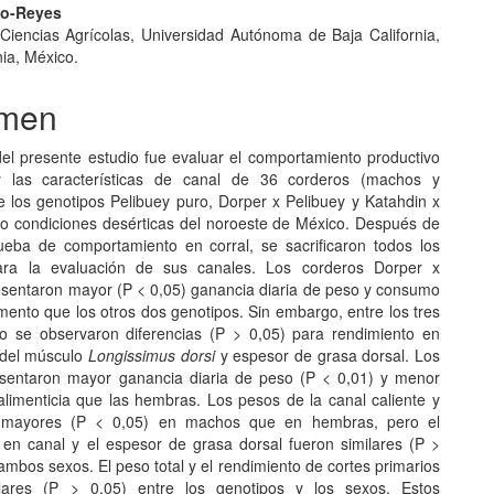
ño-Reyes
e Ciencias Agrícolas, Universidad Autónoma de Baja California,
nia, México.
men
 del presente estudio fue evaluar el comportamiento productivo
y las características de canal de 36 corderos (machos y
 los genotipos Pelibuey puro, Dorper x Pelibuey y Katahdin x
jo condiciones desérticas del noroeste de México. Después de
eba de comportamiento en corral, se sacrificaron todos los
ara la evaluación de sus canales. Los corderos Dorper x
esentaron mayor (P < 0,05) ganancia diaria de peso y consumo
imento que los otros dos genotipos. Sin embargo, entre los tres
o se observaron diferencias (P > 0,05) para rendimiento en
 del músculo
Longissimus dorsi
y espesor de grasa dorsal. Los
sentaron mayor ganancia diaria de peso (P < 0,01) y menor
alimenticia que las hembras. Los pesos de la canal caliente y
n mayores (P < 0,05) en machos que en hembras, pero el
 en canal y el espesor de grasa dorsal fueron similares (P >
ambos sexos. El peso total y el rendimiento de cortes primarios
ilares (P > 0,05) entre los genotipos y los sexos. Estos