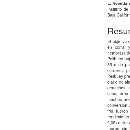
L. Avenda
Instituto d
Baja Califor
Resu
El objetivo
en corral 
hembras) de
Pelibuey ba
85 d de pru
corderos p
Pelibuey pr
diario de al
genotipos n
canal, área
machos pre
conversión 
fría fuero
rendimiento
0,05) entre 
fueron sim