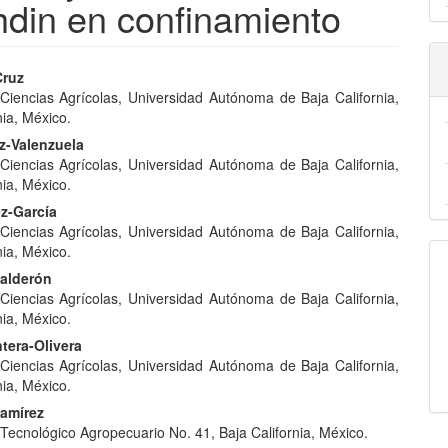
hdin en confinamiento
nido
Cruz
e Ciencias Agrícolas, Universidad Autónoma de Baja California,
pal
nia, México.
ez-Valenzuela
e Ciencias Agrícolas, Universidad Autónoma de Baja California,
lo
nia, México.
ez-García
e Ciencias Agrícolas, Universidad Autónoma de Baja California,
nia, México.
Calderón
e Ciencias Agrícolas, Universidad Autónoma de Baja California,
nia, México.
ntera-Olivera
e Ciencias Agrícolas, Universidad Autónoma de Baja California,
nia, México.
Ramírez
 Tecnológico Agropecuario No. 41, Baja California, México.