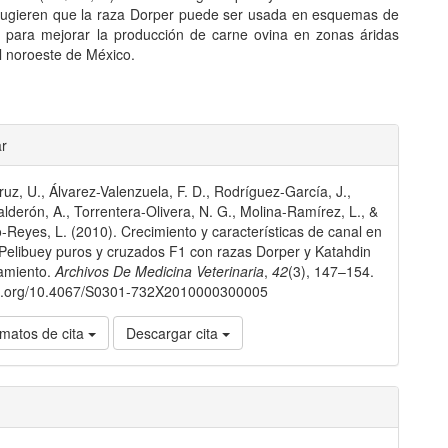
sugieren que la raza Dorper puede ser usada en esquemas de
 para mejorar la producción de carne ovina en zonas áridas
l noroeste de México.
les
ar
uz, U., Álvarez-Valenzuela, F. D., Rodríguez-García, J.,
lo
lderón, A., Torrentera-Olivera, N. G., Molina-Ramírez, L., &
Reyes, L. (2010). Crecimiento y características de canal en
Pelibuey puros y cruzados F1 con razas Dorper y Katahdin
namiento.
Archivos De Medicina Veterinaria
,
42
(3), 147–154.
doi.org/10.4067/S0301-732X2010000300005
matos de cita
Descargar cita