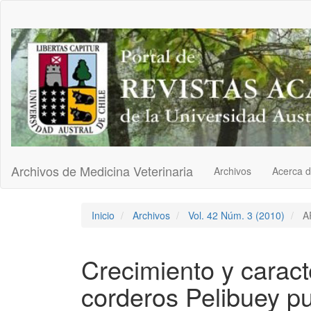
Navegación
principal
Contenido
principal
Barra
lateral
Archivos de Medicina Veterinaria
Archivos
Acerca 
Inicio
Archivos
Vol. 42 Núm. 3 (2010)
A
Crecimiento y caract
corderos Pelibuey p