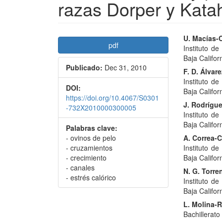
razas Dorper y Kata
Barra
Conte
U. Macías-
pdf
Instituto d
lateral
princi
Baja Califor
Publicado:
Dec 31, 2010
del
del
F. D. Álvar
Instituto d
artículo
artícu
DOI:
Baja Califor
https://doi.org/10.4067/S0301
J. Rodrígu
-732X2010000300005
Instituto d
Baja Califor
Palabras clave:
- ovinos de pelo
A. Correa-
- cruzamientos
Instituto d
- crecimiento
Baja Califor
- canales
N. G. Torre
- estrés calórico
Instituto d
Baja Califor
L. Molina-
Bachillerato