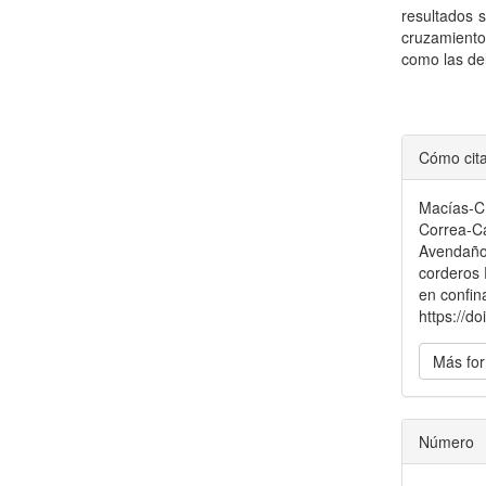
resultados 
cruzamiento
como las de
Detal
Cómo cit
del
Macías-Cr
artícu
Correa-Ca
Avendaño-
corderos 
en confi
https://
Más for
Número