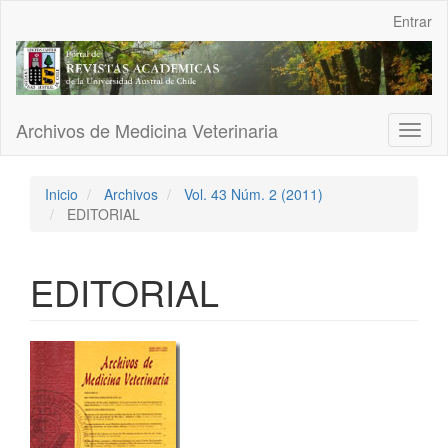
Navegación
Entrar
principal
Contenido
principal
Barra
lateral
Archivos de Medicina Veterinaria
Toggl
naviga
Inicio
Archivos
Vol. 43 Núm. 2 (2011)
EDITORIAL
EDITORIAL
Barra
lateral
del