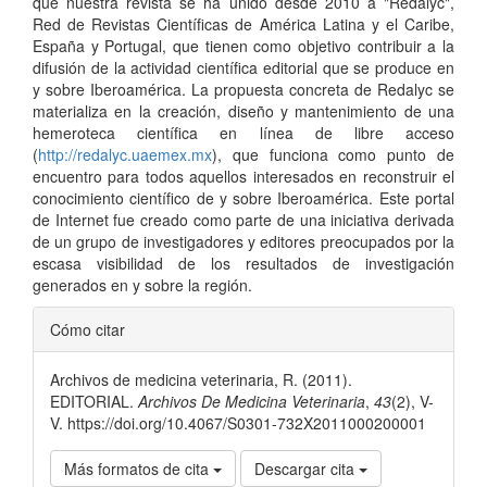
que nuestra revista se ha unido desde 2010 a "Redalyc",
Red de Revistas Científicas de América Latina y el Caribe,
España y Portugal, que tienen como objetivo contribuir a la
difusión de la actividad científica editorial que se produce en
y sobre Iberoamérica. La propuesta concreta de Redalyc se
materializa en la creación, diseño y mantenimiento de una
hemeroteca científica en línea de libre acceso
(
http://redalyc.uaemex.mx
), que funciona como punto de
encuentro para todos aquellos interesados en reconstruir el
conocimiento científico de y sobre Iberoamérica. Este portal
de Internet fue creado como parte de una iniciativa derivada
de un grupo de investigadores y editores preocupados por la
escasa visibilidad de los resultados de investigación
generados en y sobre la región.
Detalles
Cómo citar
del
Archivos de medicina veterinaria, R. (2011).
artículo
EDITORIAL.
Archivos De Medicina Veterinaria
,
43
(2), V-
V. https://doi.org/10.4067/S0301-732X2011000200001
Más formatos de cita
Descargar cita