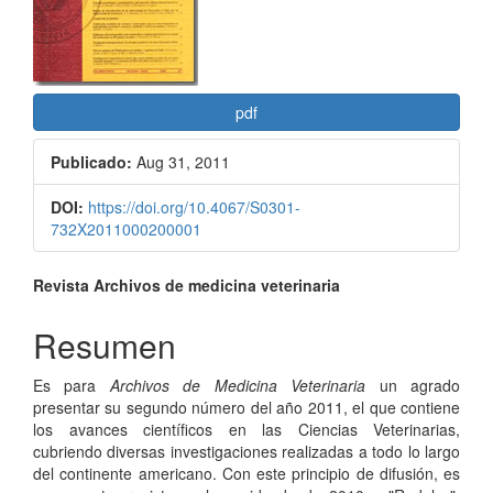
artículo
pdf
Publicado:
Aug 31, 2011
DOI:
https://doi.org/10.4067/S0301-
732X2011000200001
Contenido
Revista Archivos de medicina veterinaria
principal
Resumen
del
Es para
Archivos de Medicina Veterinaria
un agrado
artículo
presentar su segundo número del año 2011, el que contiene
los avances científicos en las Ciencias Veterinarias,
cubriendo diversas investigaciones realizadas a todo lo largo
del continente americano. Con este principio de difusión, es