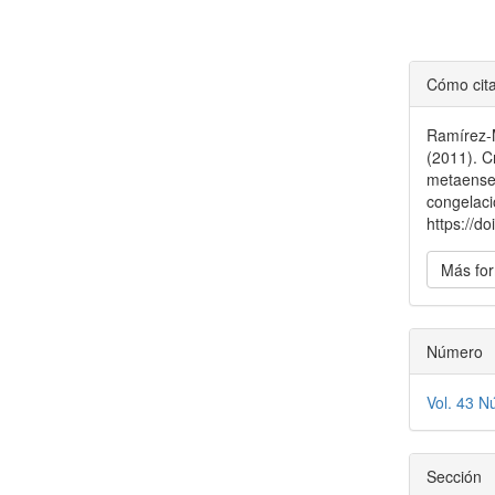
Detal
Cómo cit
del
Ramírez-M
artícu
(2011). C
metaense 
congelac
https://
Más for
Número
Vol. 43 N
Sección