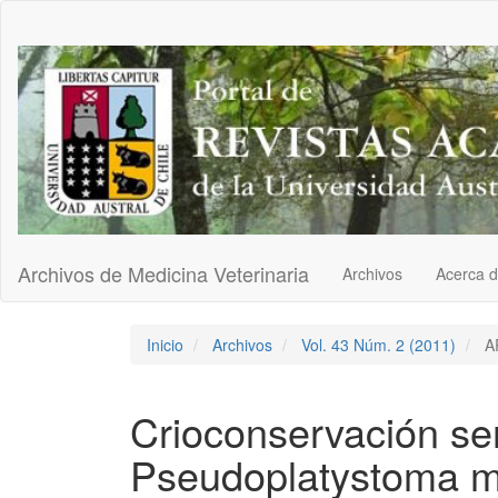
Navegación
principal
Contenido
principal
Barra
lateral
Archivos de Medicina Veterinaria
Archivos
Acerca 
Inicio
Archivos
Vol. 43 Núm. 2 (2011)
A
Crioconservación se
Pseudoplatystoma me