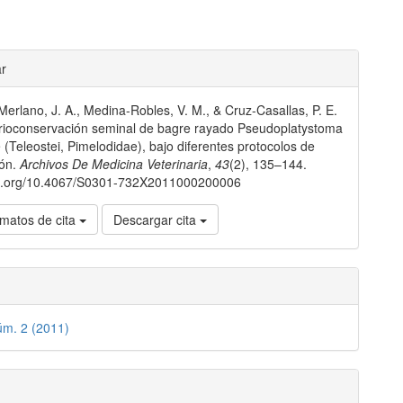
les
ar
erlano, J. A., Medina-Robles, V. M., & Cruz-Casallas, P. E.
lo
rioconservación seminal de bagre rayado Pseudoplatystoma
(Teleostei, Pimelodidae), bajo diferentes protocolos de
ión.
Archivos De Medicina Veterinaria
,
43
(2), 135–144.
doi.org/10.4067/S0301-732X2011000200006
matos de cita
Descargar cita
úm. 2 (2011)