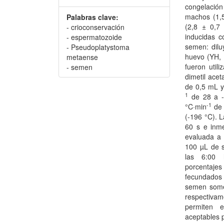
congelación
machos (1,
Palabras clave:
(2,8 ± 0,7
- crioconservación
inducidas c
- espermatozoide
semen: dilu
- Pseudoplatystoma
huevo (YH, 
metaense
fueron util
- semen
dimetil ace
de 0,5 mL y
1
de 28 a -
-1
°C·min
de 
(-196 °C). 
60 s e inme
evaluada a 
100 µL de s
las 6:00 
porcentaje
fecundados
semen some
respectiva
permiten e
aceptables p