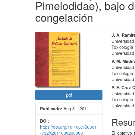
Pimelodidae), bajo d
congelación
Barra
Conte
J. A. Ramír
Universidad
lateral
princi
Toxicología
del
del
Universidad 
V. M. Medi
artículo
artícu
Universidad
Toxicología
Universidad 
P. E. Cruz-
Universidad
pdf
Toxicología
Universidad 
Publicado:
Aug 31, 2011
Resu
DOI:
https://doi.org/10.4067/S0301
-732X2011000200006
El objetivo