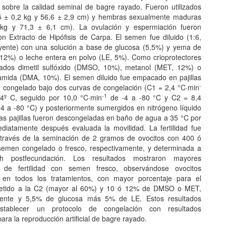
 sobre la calidad seminal de bagre rayado. Fueron utilizados
5 ± 0,2 kg y 56,6 ± 2,9 cm) y hembras sexualmente maduras
 kg y 71,3 ± 6,1 cm). La ovulación y espermiación fueron
on Extracto de Hipófisis de Carpa. El semen fue diluido (1:6,
yente) con una solución a base de glucosa (5,5%) y yema de
12%) o leche entera en polvo (LE, 5%). Como crioprotectores
izados dimetil sulfóxido (DMSO, 10%), metanol (MET, 12%) o
tamida (DMA, 10%). El semen diluido fue empacado en pajillas
-
 congelado bajo dos curvas de congelación (C1 = 2,4 °C·min
-1
4º C, seguido por 10,0 °C·min
de -4 a -80 °C y C2 = 8,4
4 a -80 °C) y posteriormente sumergidos en nitrógeno líquido
Las pajillas fueron descongeladas en baño de agua a 35 °C por
diatamente después evaluada la movilidad. La fertilidad fue
través de la seminación de 2 gramos de ovocitos con 400 ó
emen congelado o fresco, respectivamente, y determinada a
h postfecundación. Los resultados mostraron mayores
s de fertilidad con semen fresco, observándose ovocitos
 en todos los tratamientos, con mayor porcentaje para el
tido a la C2 (mayor al 60%) y 10 ó 12% de DMSO o MET,
mente y 5,5% de glucosa más 5% de LE. Estos resultados
stablecer un protocolo de congelación con resultados
ara la reproducción artificial de bagre rayado.