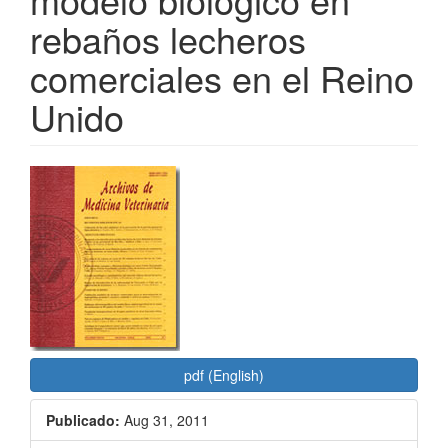
rebaños lecheros
comerciales en el Reino
Unido
Barra
lateral
del
artículo
pdf (English)
Publicado:
Aug 31, 2011