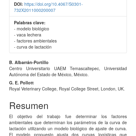
DOI:
https://doi.org/10.4067/S0301-
732X2011000200007
Palabras clave:
- modelo biológico
- vaca lechera
- factores ambientales
- curva de lactación
Contenido
B. Albarrán-Portillo
Centro Universitario UAEM Temascaltepec, Universidad
principal
Autónoma del Estado de México, México.
del
G. E. Pollott
Royal Veterinary College, Royal College Street, London, UK.
artículo
Resumen
El objetivo del trabajo fue determinar los factores
ambientales que determinan los parámetros de la curva de
lactación utilizando un modelo biológico de ajuste de curva.
El modelo propuesto ajusta dos curvas logísticas que