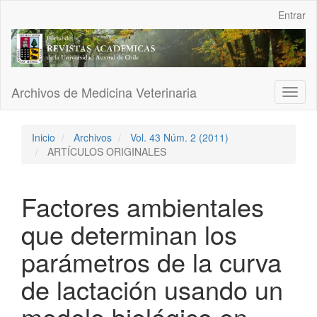
Navegación
Entrar
principal
Contenido
principal
Barra
lateral
Archivos de Medicina Veterinaria
Toggl
naviga
Inicio
Archivos
Vol. 43 Núm. 2 (2011)
ARTÍCULOS ORIGINALES
Factores ambientales
que determinan los
parámetros de la curva
de lactación usando un
modelo biológico en