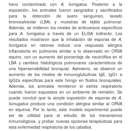
heno contaminado con
A. fumigatus
. Posterior a la
exposición, los animales fueron sangrados y sacrificados
para la obtención de suero sanguíneo, lavado
broncoalveolar (LBA) y muestras de tejido pulmonar.
Además, se midieron los niveles de anticuerpos específicos
para
A. fumigatus
a través de un ELISA indirecto. Los
resultados mostraron que la inhalación de esporas de
A.
fumigatus
en ratones induce una respuesta alérgica
inflamatoria en pulmones similar a lo observado en ORVA
equino, con un aumento del porcentaje de neutrófilos en el
LBA y cambios histológicos pulmonares característicos de
una hipersensibilidad bronquial. Asimismo, se observó un
aumento de los niveles de inmunoglubulinas IgE, IgG1 e
IgG2a específicas para este hongo en fluidos bronquiales.
Además, los animales remitieron el estrés respiratorio
cuando fueron expuestos en un ambiente de remisión. Se
puede concluir que la simple exposición de esporas de
A.
fumugatus
produce una condición alérgica similar al ORVA
en equinos. Por lo tanto, este modelo experimental puede
ser de utilidad para el estudio de los mecanismos
inmunológicos, y probar nuevas opciones terapéuticas para
esta enfermedad respiratoria de los caballos.