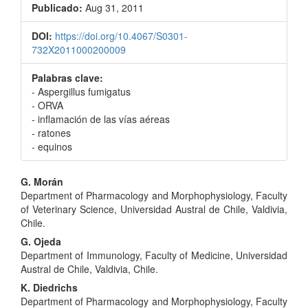
Publicado:
Aug 31, 2011
DOI:
https://doi.org/10.4067/S0301-
732X2011000200009
Palabras clave:
- Aspergillus fumigatus
- ORVA
- inflamación de las vías aéreas
- ratones
- equinos
Contenido
G. Morán
Department of Pharmacology and Morphophysiology, Faculty
principal
of Veterinary Science, Universidad Austral de Chile, Valdivia,
del
Chile.
G. Ojeda
artículo
Department of Immunology, Faculty of Medicine, Universidad
Austral de Chile, Valdivia, Chile.
K. Diedrichs
Department of Pharmacology and Morphophysiology, Faculty