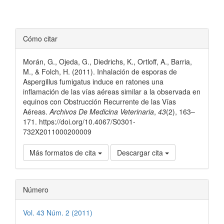
Detalles
Cómo citar
del
Morán, G., Ojeda, G., Diedrichs, K., Ortloff, A., Barria,
artículo
M., & Folch, H. (2011). Inhalación de esporas de
Aspergillus fumigatus induce en ratones una
inflamación de las vías aéreas similar a la observada en
equinos con Obstrucción Recurrente de las Vías
Aéreas.
Archivos De Medicina Veterinaria
,
43
(2), 163–
171. https://doi.org/10.4067/S0301-
732X2011000200009
Más formatos de cita
Descargar cita
Número
Vol. 43 Núm. 2 (2011)