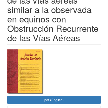
similar a la observada
en equinos con
Obstrucción Recurrente
de las Vías Aéreas
Barra
lateral
del
artículo
pdf (English)