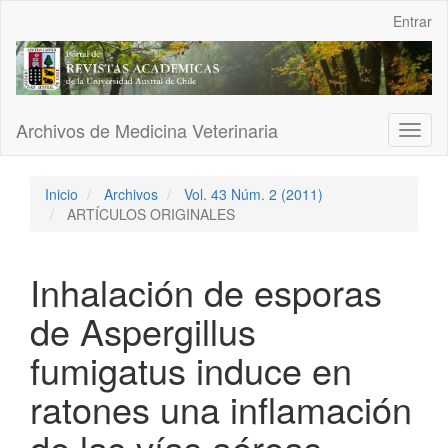
Navegación
Entrar
principal
Contenido
principal
Barra
lateral
Archivos de Medicina Veterinaria
Toggl
naviga
Inicio
Archivos
Vol. 43 Núm. 2 (2011)
ARTÍCULOS ORIGINALES
Inhalación de esporas
de Aspergillus
fumigatus induce en
ratones una inflamación
de las vías aéreas