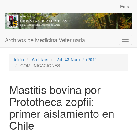
Navegación
Entrar
principal
Contenido
principal
Barra
lateral
Archivos de Medicina Veterinaria
Toggl
naviga
Inicio
Archivos
Vol. 43 Núm. 2 (2011)
COMUNICACIONES
Mastitis bovina por
Prototheca zopfii:
primer aislamiento en
Chile