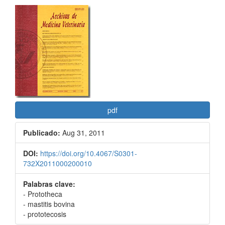
Barra
lateral
del
artículo
pdf
Publicado:
Aug 31, 2011
DOI:
https://doi.org/10.4067/S0301-
732X2011000200010
Palabras clave:
- Prototheca
- mastitis bovina
- prototecosis