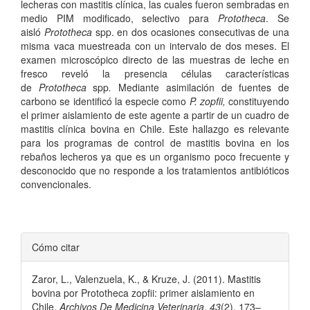
lecheras con mastitis clínica, las cuales fueron sembradas en
medio PIM modificado, selectivo para
Prototheca
. Se
aisló
Prototheca
spp. en dos ocasiones consecutivas de una
misma vaca muestreada con un intervalo de dos meses. El
examen microscópico directo de las muestras de leche en
fresco reveló la presencia células características
de
Prototheca
spp
.
Mediante asimilación de fuentes de
carbono se identificó la especie como
P. zopfii,
constituyendo
el primer aislamiento de este agente a partir de un cuadro de
mastitis clínica bovina en Chile. Este hallazgo es relevante
para los programas de control de mastitis bovina en los
rebaños lecheros ya que es un organismo poco frecuente y
desconocido que no responde a los tratamientos antibióticos
convencionales.
Detalles
Cómo citar
del
Zaror, L., Valenzuela, K., & Kruze, J. (2011). Mastitis
artículo
bovina por Prototheca zopfii: primer aislamiento en
Chile.
Archivos De Medicina Veterinaria
,
43
(2), 173–