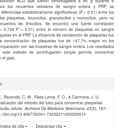
solución ACD que fueron centrifugados a 85 g durante 6
ara los recuentos celulares de sangre entera y PRP, se
diferencias estadísticamente significativas (P < 0,01) entre los
las plaquetas, leucocitos, granulocitos y monocitos, pero no
ecuentos de linfocitos. Se encontró una fuerte correlación
 = 0,734 P = 0,01) entre el número de plaquetas en sangre
quetas en el PRP. La eficiencia de recolección de plaquetas fue
a concentración de plaquetas fue de 147,7% mayor en los
mparación con las muestras de sangre entera. Los resultados
e este método de centrifugación simple permite concentrar
 el gato.
les
ar
 F., Rezende, C. M., Paes-Leme, F. O., & Carmona, J. U.
lo
valuación del método del tubo para concentrar plaquetas
studio celular.
Archivos De Medicina Veterinaria
,
43
(2), 187–
ps://doi.org/10.4067/S0301-732X2011000200013
matos de cita
Descargar cita