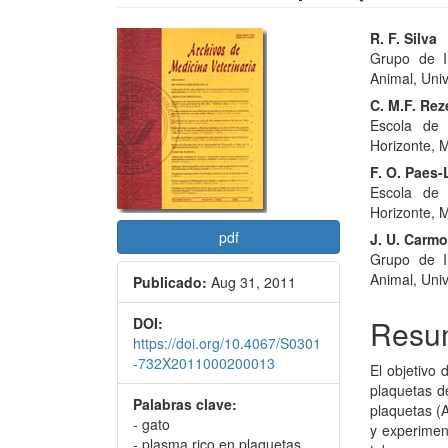
Barra
Conte
R. F. Silva
Grupo de I
lateral
princi
Animal, Uni
del
del
C. M.F. Re
Escola de 
artículo
artícu
Horizonte, M
F. O. Paes
Escola de 
Horizonte, M
pdf
J. U. Carm
Grupo de I
Animal, Uni
Publicado:
Aug 31, 2011
Resu
DOI:
https://doi.org/10.4067/S0301
-732X2011000200013
El objetivo
plaquetas d
Palabras clave:
plaquetas (
- gato
y experimen
- plasma rico en plaquetas