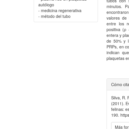
tubos con 
autólogo
minutos. P
- medicina regenerativa
encontraron 
- método del tubo
valores de 
entre los r
positiva (ρ
entera y pla
de 50% y l
PRPs, en co
indican qu
plaquetas en
Detal
Cómo cit
del
Silva, R.
artícu
(2011). E
felinas: e
190. htt
Más for