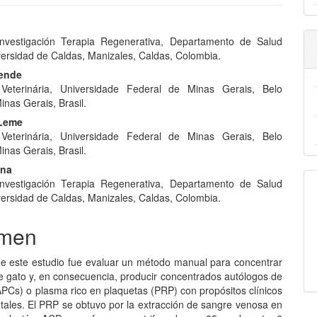
nido
nvestigación Terapia Regenerativa, Departamento de Salud
pal
versidad de Caldas, Manizales, Caldas, Colombia.
zende
Veterinária, Universidade Federal de Minas Gerais, Belo
lo
inas Gerais, Brasil.
-Leme
Veterinária, Universidade Federal de Minas Gerais, Belo
inas Gerais, Brasil.
ona
nvestigación Terapia Regenerativa, Departamento de Salud
versidad de Caldas, Manizales, Caldas, Colombia.
men
 de este estudio fue evaluar un método manual para concentrar
e gato y, en consecuencia, producir concentrados autólogos de
APCs) o plasma rico en plaquetas (PRP) con propósitos clínicos
tales. El PRP se obtuvo por la extracción de sangre venosa en