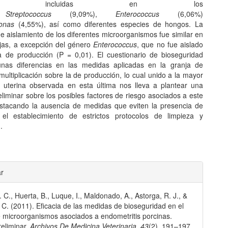
cies incluidas en los
s
Streptococcus
(9,09%),
Enterococcus
(6,06%)
onas
(4,55%), así como diferentes especies de hongos. La
e aislamiento de los diferentes microorganismos fue similar en
as, a excepción del género
Enterococcus
, que no fue aislado
a de producción (P = 0,01). El cuestionario de bioseguridad
unas diferencias en las medidas aplicadas en la granja de
multiplicación sobre la de producción, lo cual unido a la mayor
n uterina observada en esta última nos lleva a plantear una
eliminar sobre los posibles factores de riesgo asociados a este
stacando la ausencia de medidas que eviten la presencia de
 el establecimiento de estrictos protocolos de limpieza y
.
les
ar
 C., Huerta, B., Luque, I., Maldonado, A., Astorga, R. J., &
lo
 C. (2011). Eficacia de las medidas de bioseguridad en el
e microorganismos asociados a endometritis porcinas.
reliminar.
Archivos De Medicina Veterinaria
,
43
(2), 191–197.