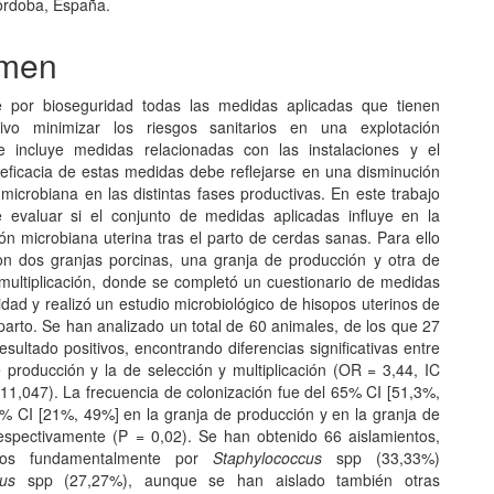
órdoba, España.
men
e por bioseguridad todas las medidas aplicadas que tienen
ivo minimizar los riesgos sanitarios en una explotación
e incluye medidas relacionadas con las instalaciones y el
eficacia de estas medidas debe reflejarse en una disminución
microbiana en las distintas fases productivas. En este trabajo
 evaluar si el conjunto de medidas aplicadas influye en la
ón microbiana uterina tras el parto de cerdas sanas. Para ello
on dos granjas porcinas, una granja de producción y otra de
 multiplicación, donde se completó un cuestionario de medidas
dad y realizó un estudio microbiológico de hisopos uterinos de
parto. Se han analizado un total de 60 animales, de los que 27
sultado positivos, encontrando diferencias significativas entre
e producción y la de selección y multiplicación (OR = 3,44, IC
11,047). La frecuencia de colonización fue del 65% CI [51,3%,
% CI [21%, 49%] en la granja de producción y en la granja de
respectivamente (P = 0,02). Se han obtenido 66 aislamientos,
ados fundamentalmente por
Staphylococcus
spp (33,33%)
cus
spp (27,27%), aunque se han aislado también otras