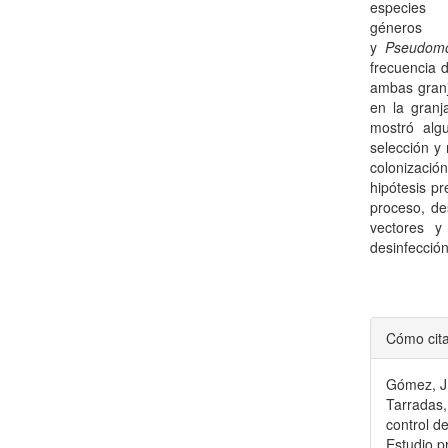
espe
género
y
Pseudom
frecuencia d
ambas granj
en la granj
mostró alg
selección y 
colonizació
hipótesis pr
proceso, de
vectores y
desinfección
Detal
Cómo cit
del
Gómez, J.
artícu
Tarradas,
control d
Estudio p