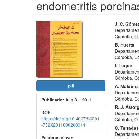
endometritis porcina
Barra
Conte
J. C. Góme
Departament
lateral
princi
Córdoba, C
del
del
B. Huerta
Departament
artículo
artícu
Córdoba, C
I. Luque
Departament
Córdoba, C
pdf
A. Maldon
Departament
Córdoba, C
Publicado:
Aug 31, 2011
R. J. Astor
DOI:
Departament
https://doi.org/10.4067/S0301
Córdoba, C
-732X2011000200014
C. Tarradas
Departament
Palabras clave: