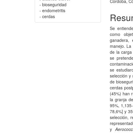
Córdoba, C
- bioseguridad
- endometritis
Resu
- cerdas
Se entiend
como objet
ganadera, 
manejo. La 
de la carga 
se pretende
contaminaci
se estudiar
selección y
de bioseguri
cerdas post
(45%) han re
la granja d
95%, 1,135-
78,6%] y 35
selección, 
represent
y
Aerococ