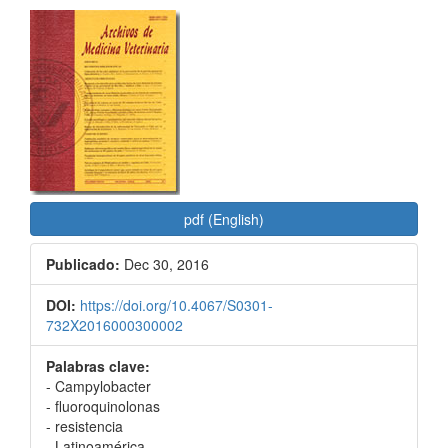
Barra
lateral
del
artículo
pdf (English)
Publicado:
Dec 30, 2016
DOI:
https://doi.org/10.4067/S0301-
732X2016000300002
Palabras clave:
- Campylobacter
- fluoroquinolonas
- resistencia
- Latinoamérica