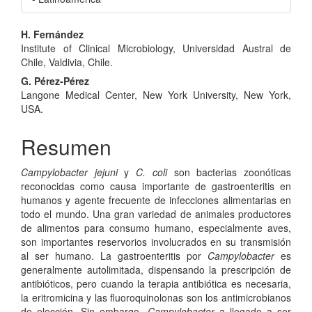
Contenido
H. Fernández
Institute of Clinical Microbiology, Universidad Austral de
principal
Chile, Valdivia, Chile.
del
G. Pérez-Pérez
Langone Medical Center, New York University, New York,
artículo
USA.
Resumen
Campylobacter jejuni
y
C. coli
son bacterias zoonóticas
reconocidas como causa importante de gastroenteritis en
humanos y agente frecuente de infecciones alimentarias en
todo el mundo. Una gran variedad de animales productores
de alimentos para consumo humano, especialmente aves,
son importantes reservorios involucrados en su transmisión
al ser humano. La gastroenteritis por
Campylobacter
es
generalmente autolimitada, dispensando la prescripción de
antibióticos, pero cuando la terapia antibiótica es necesaria,
la eritromicina y las fluoroquinolonas son los antimicrobianos
de elección. Sin embargo,
Campylobacter
a llegado a ser