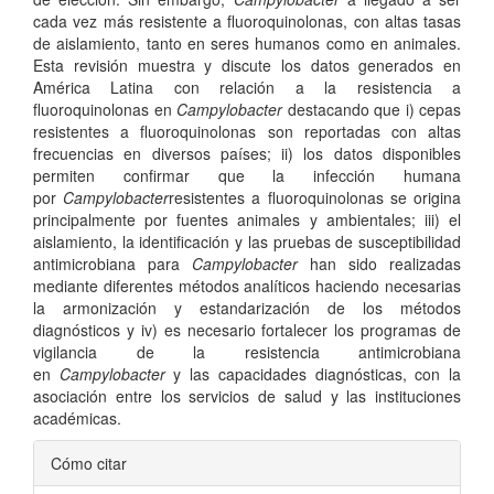
cada vez más resistente a fluoroquinolonas, con altas tasas
de aislamiento, tanto en seres humanos como en animales.
Esta revisión muestra y discute los datos generados en
América Latina con relación a la resistencia a
fluoroquinolonas en
Campylobacter
destacando que i) cepas
resistentes a fluoroquinolonas son reportadas con altas
frecuencias en diversos países; ii) los datos disponibles
permiten confirmar que la infección humana
por
Campylobacter
resistentes a fluoroquinolonas se origina
principalmente por fuentes animales y ambientales; iii) el
aislamiento, la identificación y las pruebas de susceptibilidad
antimicrobiana para
Campylobacter
han sido realizadas
mediante diferentes métodos analíticos haciendo necesarias
la armonización y estandarización de los métodos
diagnósticos y iv) es necesario fortalecer los programas de
vigilancia de la resistencia antimicrobiana
en
Campylobacter
y las capacidades diagnósticas, con la
asociación entre los servicios de salud y las instituciones
académicas.
Detalles
Cómo citar
del