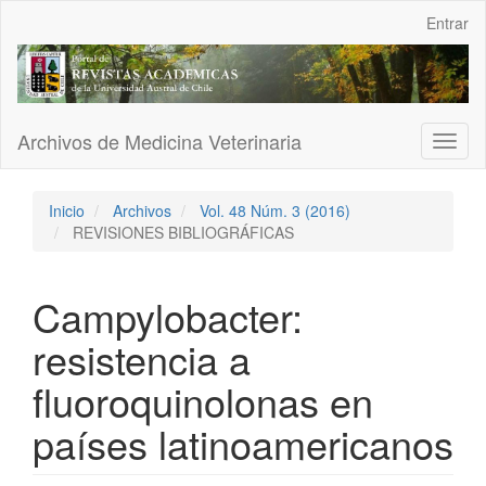
Navegación
Entrar
principal
Contenido
principal
Barra
lateral
Archivos de Medicina Veterinaria
Toggl
naviga
Inicio
Archivos
Vol. 48 Núm. 3 (2016)
REVISIONES BIBLIOGRÁFICAS
Campylobacter:
resistencia a
fluoroquinolonas en
países latinoamericanos