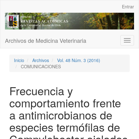
Navegación
Entrar
principal
Contenido
principal
Barra
lateral
Archivos de Medicina Veterinaria
Toggl
naviga
Inicio
Archivos
Vol. 48 Núm. 3 (2016)
COMUNICACIONES
Frecuencia y
comportamiento frente
a antimicrobianos de
especies termófilas de
Campylobacter aisladas