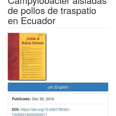
de pollos de traspatio
en Ecuador
Barra
lateral
del
artículo
pdf (English)
Publicado:
Dec 30, 2016
DOI:
https://doi.org/10.4067/S0301-
732X2016000300011