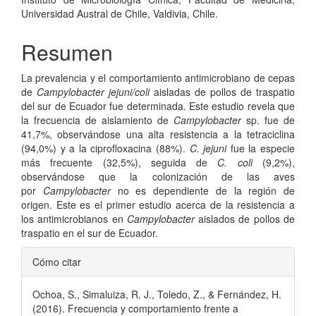
Universidad Austral de Chile, Valdivia, Chile.
Resumen
La prevalencia y el comportamiento antimicrobiano de cepas
de
Campylobacter jejuni/coli
aisladas de pollos de traspatio
del sur de Ecuador fue determinada. Este estudio revela que
la frecuencia de aislamiento de
Campylobacter
sp. fue de
41,7%, observándose una alta resistencia a la tetraciclina
(94,0%) y a la ciprofloxacina (88%).
C. jejuni
fue la especie
más frecuente (32,5%), seguida de
C. coli
(9,2%),
observándose que la colonización de las aves
por
Campylobacter
no es dependiente de la región de
origen. Este es el primer estudio acerca de la resistencia a
los antimicrobianos en
Campylobacter
aislados de pollos de
traspatio en el sur de Ecuador.
Detalles
Cómo citar
del
Ochoa, S., Simaluiza, R. J., Toledo, Z., & Fernández, H.
artículo
(2016). Frecuencia y comportamiento frente a