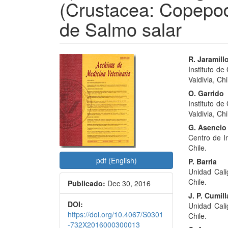
(Crustacea: Copepoda
de Salmo salar
Barra
Conte
R. Jaramill
Instituto de
lateral
princi
Valdivia, Chi
del
del
O. Garrido
Instituto de
artículo
artícu
Valdivia, Chi
G. Asencio
Centro de I
Chile.
pdf (English)
P. Barria
Unidad Cali
Chile.
Publicado:
Dec 30, 2016
J. P. Cumill
DOI:
Unidad Cali
https://doi.org/10.4067/S0301
Chile.
-732X2016000300013