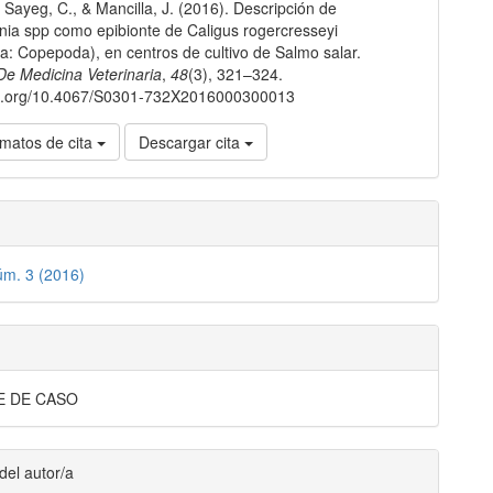
lo
, Sayeg, C., & Mancilla, J. (2016). Descripción de
nia spp como epibionte de Caligus rogercresseyi
a: Copepoda), en centros de cultivo de Salmo salar.
De Medicina Veterinaria
,
48
(3), 321–324.
doi.org/10.4067/S0301-732X2016000300013
matos de cita
Descargar cita
úm. 3 (2016)
E DE CASO
del autor/a