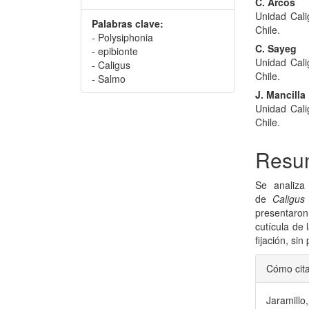
C. Arcos
Unidad Cali
Palabras clave:
Chile.
- Polysiphonia
C. Sayeg
- epibionte
Unidad Cali
- Caligus
Chile.
- Salmo
J. Mancilla
Unidad Cali
Chile.
Resu
Se analiza
de
Caligus 
presentaro
cutícula de
fijación, sin
Detal
Cómo cit
del
Jaramillo,