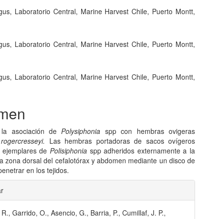
gus, Laboratorio Central, Marine Harvest Chile, Puerto Montt,
gus, Laboratorio Central, Marine Harvest Chile, Puerto Montt,
gus, Laboratorio Central, Marine Harvest Chile, Puerto Montt,
men
 la asociación de
Polysiphonia
spp con hembras ovigeras
rogercresseyi.
Las hembras portadoras de sacos ovígeros
n ejemplares de
Polisiphonia
spp adheridos externamente a la
 la zona dorsal del cefalotórax y abdomen mediante un disco de
 penetrar en los tejidos.
les
ar
 R., Garrido, O., Asencio, G., Barria, P., Cumillaf, J. P.,