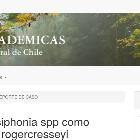
de
EPORTE DE CASO
siphonia spp como
 rogercresseyi