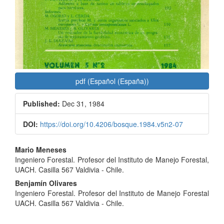
pdf (Español (España))
Published:
Dec 31, 1984
DOI:
https://doi.org/10.4206/bosque.1984.v5n2-07
Main
Mario Meneses
Ingeniero Forestal. Profesor del Instituto de Manejo Forestal,
Article
UACH. Casilla 567 Valdivia - Chile.
Content
Benjamín Olivares
Ingeniero Forestal. Profesor del Instituto de Manejo Forestal
UACH. Casilla 567 Valdivia - Chile.