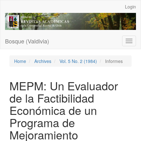
Main
Login
Navigation
Main
Content
Sidebar
Bosque (Valdivia)
Toggl
naviga
Home
Archives
Vol. 5 No. 2 (1984)
Informes
MEPM: Un Evaluador
de la Factibilidad
Económica de un
Programa de
Mejoramiento