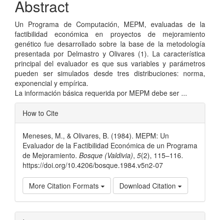
Abstract
Un Programa de Computación, MEPM, evaluadas de la
factibilidad económica en proyectos de mejoramiento
genético fue desarrollado sobre la base de la metodología
presentada por Delmastro y Olivares (1). La característica
principal del evaluador es que sus variables y parámetros
pueden ser simulados desde tres distribuciones: norma,
exponencial y empírica.
La información básica requerida por MEPM debe ser ...
Article
How to Cite
Details
Meneses, M., & Olivares, B. (1984). MEPM: Un
Evaluador de la Factibilidad Económica de un Programa
de Mejoramiento.
Bosque (Valdivia)
,
5
(2), 115–116.
https://doi.org/10.4206/bosque.1984.v5n2-07
More Citation Formats
Download Citation