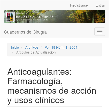
Navegación
Registrarse
Entrar
principal
Contenido
principal
Barra
lateral
Cuadernos de Cirugía
Toggl
naviga
Inicio
Archivos
Vol. 18 Núm. 1 (2004)
Artículos de Actualización
Anticoagulantes:
Farmacología,
mecanismos de acción
y usos clínicos