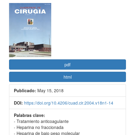
Barra
lateral
del
artículo
pdf
html
Publicado:
May 15, 2018
DOI:
https://doi.org/10.4206/cuad.cir.2004.v18n1-14
Palabras clave:
- Tratamiento anticoagulante
- Heparina no fraccionada
- Heparina de bajo peso molecular