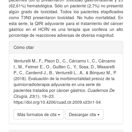
(62,61%) hematológica. Sólo un paciente (2,7%) no presentó
algún grado de toxicidad. Todos los pacientes etapificados
como T3N3 presentaron toxicidad. No hubo mortalidad. En
esta serie, la QtRt adyuvante para el tratamiento del cáncer
gástrico en el HCRV es una terapia que conlleva un alto
porcentaje de reacciones adversas de diversa magnitud.
Detalles
Cómo citar
del
Venturelli M., F., Pison D., C., Cárcamo I., C., Cárcamo
artículo
I., M., Felmer E., O., Guillen C., Y., Sosa, D., Missarelli
P., C., Cardemil J., B., Venturelli L., A., & Bórquez M., P.
(2018). Evaluación de la morbimortalidad precoz de la
quimiorradioterapia adyuvante en una serie de
pacientes tratados por cáncer gástrico.
Cuadernos De
Cirugía
,
23
(1), 19–23.
https://doi.org/10.4206/cuad.cir.2009.v23n1-04
Más formatos de cita
Descargar cita