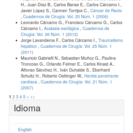
H., Juan Díaz B., Carlos Banse E., Carlos Cárcamo I.,
Javier López S., Carmen Torrijos C.,
Cáncer de Recto
,
Cuadernos de Cirugía: Vol. 20 Núm. 1 (2006)
Leonardo Cárcamo G., Francisco Cárcamo G., Carlos
Cárcamo I.,
Acalasia esofágica
,
Cuadernos de
Cirugía: Vol. 26 Núm. 1 (2012)
Jorge Lavanderos F., Carlos Cárcamo I.,
Traumatismo
hepático
,
Cuadernos de Cirugía: Vol. 25 Núm. 1
(2011)
Mauricio Gabrielli N., Sebastian Muñoz G., Paulina
Troncoso G., Orlando Felmer E., Carlos Kinast A.,
Alfonso Sánchez H., Iván Duhalde S., Eberhard
Schultz H., Roberto Oettinger W.,
Herida penetrante
cardíaca
,
Cuadernos de Cirugía: Vol. 21 Núm. 1
(2007)
1
2
3
4
5
>
>>
Idioma
English