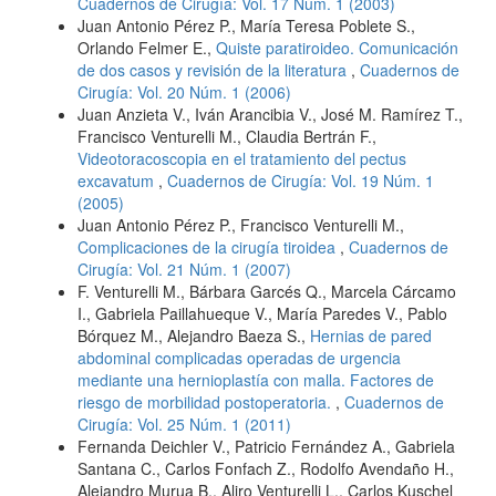
Cuadernos de Cirugía: Vol. 17 Núm. 1 (2003)
Juan Antonio Pérez P., María Teresa Poblete S.,
Orlando Felmer E.,
Quiste paratiroideo. Comunicación
de dos casos y revisión de la literatura
,
Cuadernos de
Cirugía: Vol. 20 Núm. 1 (2006)
Juan Anzieta V., Iván Arancibia V., José M. Ramírez T.,
Francisco Venturelli M., Claudia Bertrán F.,
Videotoracoscopia en el tratamiento del pectus
excavatum
,
Cuadernos de Cirugía: Vol. 19 Núm. 1
(2005)
Juan Antonio Pérez P., Francisco Venturelli M.,
Complicaciones de la cirugía tiroidea
,
Cuadernos de
Cirugía: Vol. 21 Núm. 1 (2007)
F. Venturelli M., Bárbara Garcés Q., Marcela Cárcamo
I., Gabriela Paillahueque V., María Paredes V., Pablo
Bórquez M., Alejandro Baeza S.,
Hernias de pared
abdominal complicadas operadas de urgencia
mediante una hernioplastía con malla. Factores de
riesgo de morbilidad postoperatoria.
,
Cuadernos de
Cirugía: Vol. 25 Núm. 1 (2011)
Fernanda Deichler V., Patricio Fernández A., Gabriela
Santana C., Carlos Fonfach Z., Rodolfo Avendaño H.,
Alejandro Murua B., Aliro Venturelli L., Carlos Kuschel