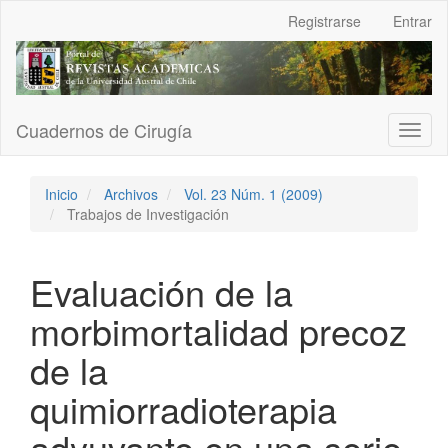
Navegación
Registrarse
Entrar
principal
Contenido
principal
Barra
lateral
Cuadernos de Cirugía
Toggl
naviga
Inicio
Archivos
Vol. 23 Núm. 1 (2009)
Trabajos de Investigación
Evaluación de la
morbimortalidad precoz
de la
quimiorradioterapia
adyuvante en una serie