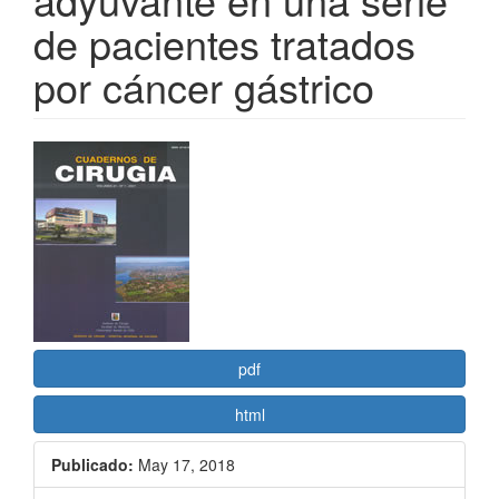
de pacientes tratados
por cáncer gástrico
Barra
lateral
del
artículo
pdf
html
Publicado:
May 17, 2018