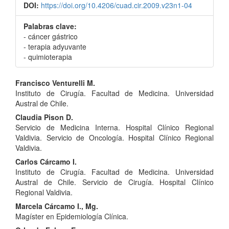
DOI:
https://doi.org/10.4206/cuad.cir.2009.v23n1-04
Palabras clave:
- cáncer gástrico
- terapia adyuvante
- quimioterapia
Contenido
Francisco Venturelli M.
Instituto de Cirugía. Facultad de Medicina. Universidad
principal
Austral de Chile.
del
Claudia Pison D.
Servicio de Medicina Interna. Hospital Clínico Regional
artículo
Valdivia. Servicio de Oncología. Hospital Clínico Regional
Valdivia.
Carlos Cárcamo I.
Instituto de Cirugía. Facultad de Medicina. Universidad
Austral de Chile. Servicio de Cirugía. Hospital Clínico
Regional Valdivia.
Marcela Cárcamo I., Mg.
Magíster en Epidemiología Clínica.