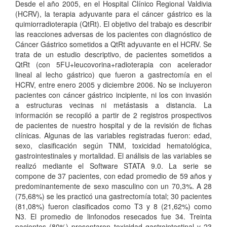
Desde el año 2005, en el Hospital Clínico Regional Valdivia
(HCRV), la terapia adyuvante para el cáncer gástrico es la
quimiorradioterapia (QtRt). El objetivo del trabajo es describir
las reacciones adversas de los pacientes con diagnóstico de
Cáncer Gástrico sometidos a QtRt adyuvante en el HCRV. Se
trata de un estudio descriptivo, de pacientes sometidos a
QtRt (con 5FU+leucovorina+radioterapia con acelerador
lineal al lecho gástrico) que fueron a gastrectomía en el
HCRV, entre enero 2005 y diciembre 2006. No se incluyeron
pacientes con cáncer gástrico incipiente, ni los con invasión
a estructuras vecinas ni metástasis a distancia. La
información se recopiló a partir de 2 registros prospectivos
de pacientes de nuestro hospital y de la revisión de fichas
clínicas. Algunas de las variables registradas fueron: edad,
sexo, clasificación según TNM, toxicidad hematológica,
gastrointestinales y mortalidad. El análisis de las variables se
realizó mediante el Software STATA 9.0. La serie se
compone de 37 pacientes, con edad promedio de 59 años y
predominantemente de sexo masculino con un 70,3%. A 28
(75,68%) se les practicó una gastrectomía total; 30 pacientes
(81,08%) fueron clasificados como T3 y 8 (21,62%) como
N3. El promedio de linfonodos resecados fue 34. Treinta
pacientes (80%) presentaron toxicidad gastrointestinal y 23