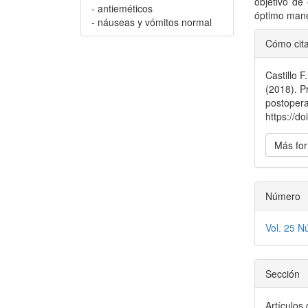
objetivo de
- antieméticos
óptimo mane
- náuseas y vómitos normal
Detal
Cómo cit
del
Castillo F
artícu
(2018). P
postopera
https://d
Más for
Número
Vol. 25 N
Sección
Artículos