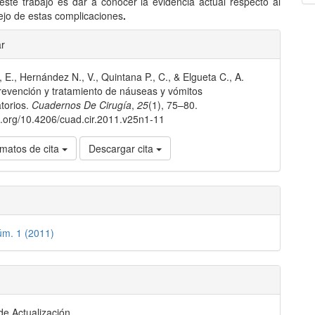
 este trabajo es dar a conocer la evidencia actual respecto al
jo de estas complicaciones
.
les
ar
., E., Hernández N., V., Quintana P., C., & Elgueta C., A.
lo
revención y tratamiento de náuseas y vómitos
torios.
Cuadernos De Cirugía
,
25
(1), 75–80.
oi.org/10.4206/cuad.cir.2011.v25n1-11
matos de cita
Descargar cita
úm. 1 (2011)
 de Actualización