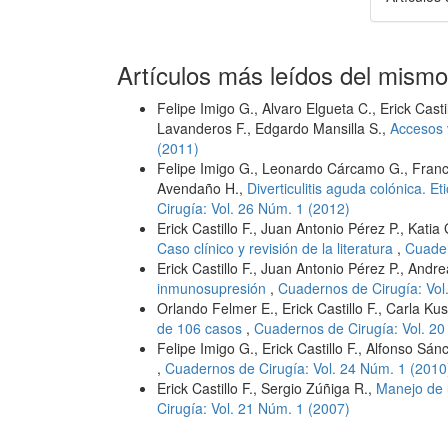
Artículos más leídos del mismo
Felipe Imigo G., Alvaro Elgueta C., Erick Cast
Lavanderos F., Edgardo Mansilla S.,
Accesos 
(2011)
Felipe Imigo G., Leonardo Cárcamo G., Franci
Avendaño H.,
Diverticulitis aguda colónica. Et
Cirugía: Vol. 26 Núm. 1 (2012)
Erick Castillo F., Juan Antonio Pérez P., Kati
Caso clínico y revisión de la literatura
,
Cuader
Erick Castillo F., Juan Antonio Pérez P., Andr
inmunosupresión
,
Cuadernos de Cirugía: Vol
Orlando Felmer E., Erick Castillo F., Carla Ku
de 106 casos
,
Cuadernos de Cirugía: Vol. 20
Felipe Imigo G., Erick Castillo F., Alfonso Sá
,
Cuadernos de Cirugía: Vol. 24 Núm. 1 (2010
Erick Castillo F., Sergio Zúñiga R.,
Manejo de u
Cirugía: Vol. 21 Núm. 1 (2007)