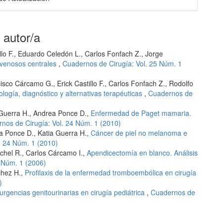
 autor/a
illo F., Eduardo Celedón L., Carlos Fonfach Z., Jorge
venosos centrales
,
Cuadernos de Cirugía: Vol. 25 Núm. 1
sco Cárcamo G., Erick Castillo F., Carlos Fonfach Z., Rodolfo
iología, diagnóstico y alternativas terapéuticas
,
Cuadernos de
a Guerra H., Andrea Ponce D.,
Enfermedad de Paget mamaria.
nos de Cirugía: Vol. 24 Núm. 1 (2010)
ea Ponce D., Katia Guerra H.,
Cáncer de piel no melanoma e
. 24 Núm. 1 (2010)
schel R., Carlos Cárcamo I.,
Apendicectomía en blanco. Análisis
 Núm. 1 (2006)
nchez H.,
Profilaxis de la enfermedad tromboembólica en cirugía
)
rgencias genitourinarias en cirugía pediátrica
,
Cuadernos de