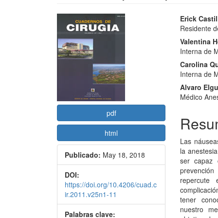
Barra
Conte
Erick Castil
Residente de
lateral
princi
Valentina 
del
del
Interna de M
artículo
artícu
Carolina Qu
Interna de M
Alvaro Elgu
Médico Anest
pdf
Resu
html
Las náuseas
la anestesia
Publicado:
May 18, 2018
ser capaz 
prevención
DOI:
repercute 
https://doi.org/10.4206/cuad.c
complicació
ir.2011.v25n1-11
tener cono
nuestro me
Palabras clave: