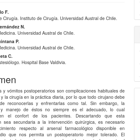
nido
lo F.
 Cirugía. Instituto de Cirugía. Universidad Austral de Chile.
pal
Hernández N.
edicina. Universidad Austral de Chile.
lo
intana P.
edicina. Universidad Austral de Chile.
eta C.
esiólogo. Hospital Base Valdivia.
men
 y vómitos postoperatorios son complicaciones habituales de
 y la cirugía en la práctica diaria, por lo que todo cirujano debe
de reconocerlas y enfrentarlas como tal. Sin embargo, la
 y manejo de éstos no siempre es el adecuado, lo cual
en el confort de los pacientes. Descartando que esta
n sea secundaria a la intervención quirúrgica, es necesario
cimiento respecto al arsenal farmacológico disponible en
dio que nos permita un postoperatorio mejor tolerado. El