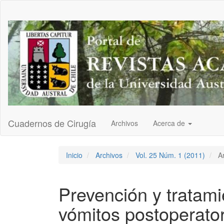
Navegación
principal
Contenido
principal
Barra
lateral
Cuadernos de Cirugía
Archivos
Acerca de
Inicio
Archivos
Vol. 25 Núm. 1 (2011)
Ar
Prevención y tratam
vómitos postoperato