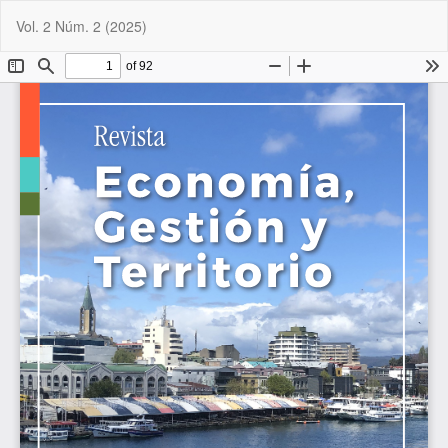
Volver
De
De
Vol. 2 Núm. 2 (2025)
a
P
los
detalles
del
artículo