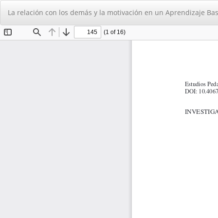
Volver
La relación con los demás y la motivación en un Aprendizaje Ba
a
los
detalles
del
artículo