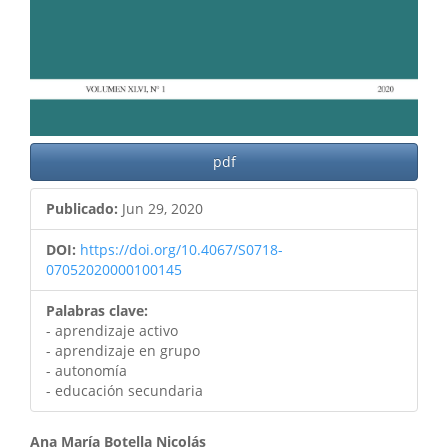
pdf
Publicado:
Jun 29, 2020
DOI:
https://doi.org/10.4067/S0718-
07052020000100145
Palabras clave:
- aprendizaje activo
- aprendizaje en grupo
- autonomía
- educación secundaria
Contenido
Ana María Botella Nicolás