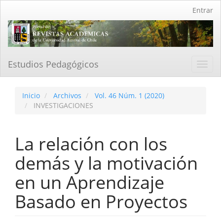
Navegación
Entrar
principal
Contenido
principal
Barra
lateral
Estudios Pedagógicos
Toggl
navig
Inicio
Archivos
Vol. 46 Núm. 1 (2020)
INVESTIGACIONES
La relación con los
demás y la motivación
en un Aprendizaje
Basado en Proyectos