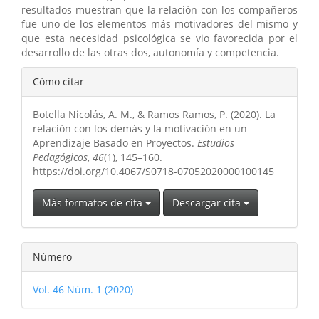
resultados muestran que la relación con los compañeros
fue uno de los elementos más motivadores del mismo y
que esta necesidad psicológica se vio favorecida por el
desarrollo de las otras dos, autonomía y competencia.
Detalles
Cómo citar
del
Botella Nicolás, A. M., & Ramos Ramos, P. (2020). La
artículo
relación con los demás y la motivación en un
Aprendizaje Basado en Proyectos.
Estudios
Pedagógicos
,
46
(1), 145–160.
https://doi.org/10.4067/S0718-07052020000100145
Más formatos de cita
Descargar cita
Número
Vol. 46 Núm. 1 (2020)