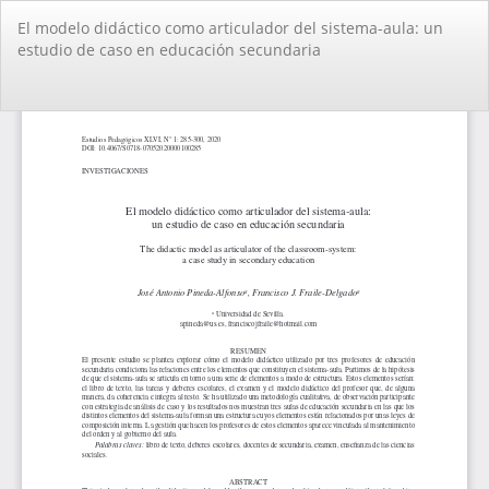
Volver
El modelo didáctico como articulador del sistema-aula: un
a
estudio de caso en educación secundaria
los
detalles
del
De
De
artículo
PD