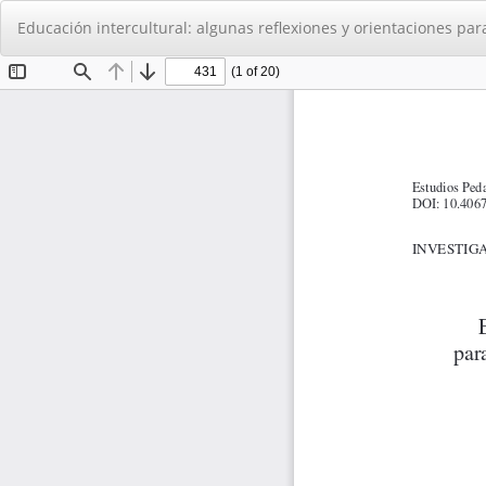
Volver
Educación intercultural: algunas reflexiones y orientaciones pa
a
los
detalles
del
artículo