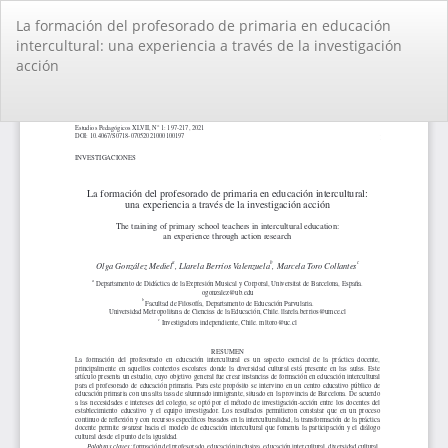
Volver
La formación del profesorado de primaria en educación
a
intercultural: una experiencia a través de la investigación
los
acción
detalles
del
artículo
De
De
PD