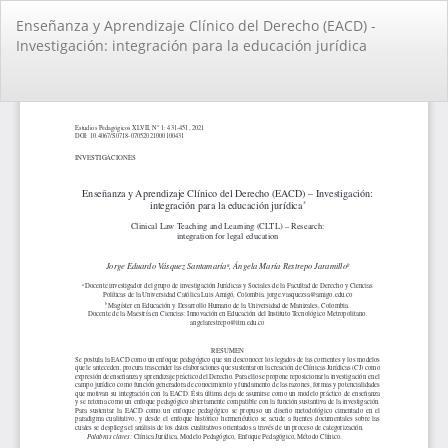
Volver
Enseñanza y Aprendizaje Clínico del Derecho (EACD) -
a
Investigación: integración para la educación jurídica
los
detalles
del
De
De
artículo
PD