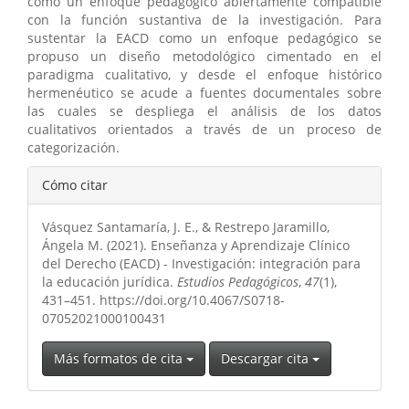
como un enfoque pedagógico abiertamente compatible
con la función sustantiva de la investigación. Para
sustentar la EACD como un enfoque pedagógico se
propuso un diseño metodológico cimentado en el
paradigma cualitativo, y desde el enfoque histórico
hermenéutico se acude a fuentes documentales sobre
las cuales se despliega el análisis de los datos
cualitativos orientados a través de un proceso de
categorización.
Detalles
Cómo citar
del
Vásquez Santamaría, J. E., & Restrepo Jaramillo,
artículo
Ángela M. (2021). Enseñanza y Aprendizaje Clínico
del Derecho (EACD) - Investigación: integración para
la educación jurídica.
Estudios Pedagógicos
,
47
(1),
431–451. https://doi.org/10.4067/S0718-
07052021000100431
Más formatos de cita
Descargar cita