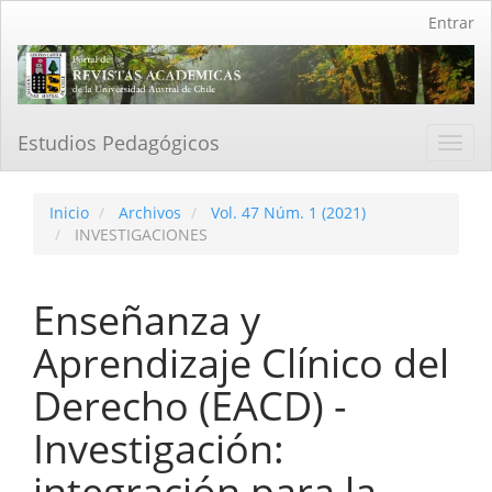
Navegación
Entrar
principal
Contenido
principal
Barra
lateral
Estudios Pedagógicos
Toggl
navig
Inicio
Archivos
Vol. 47 Núm. 1 (2021)
INVESTIGACIONES
Enseñanza y
Aprendizaje Clínico del
Derecho (EACD) -
Investigación:
integración para la