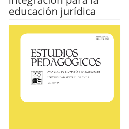
educación jurídica
Barra
lateral
del
artículo