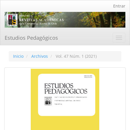
Navegación
Entrar
principal
Contenido
principal
Barra
lateral
Estudios Pedagógicos
Toggl
navig
Inicio
Archivos
Vol. 47 Núm. 1 (2021)