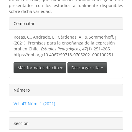
presentados con los estudios actualmente disponibles
sobre dicha variedad.
Detalles
Cómo citar
del
Rosas, C., Andrade, E., Cárdenas, A., & Sommerhoff, J.
artículo
(2021). Premisas para la enseñanza de la expresión
oral en Chile.
Estudios Pedagógicos
,
47
(1), 251–265.
https://doi.org/10.4067/S0718-07052021000100251
Más formatos de cita
Descargar cita
Número
Vol. 47 Núm. 1 (2021)
Sección