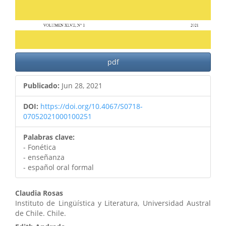
pdf
Publicado:
Jun 28, 2021
DOI:
https://doi.org/10.4067/S0718-
07052021000100251
Palabras clave:
- Fonética
- enseñanza
- español oral formal
Contenido
Claudia Rosas
Instituto de Lingüística y Literatura, Universidad Austral
principal
de Chile. Chile.