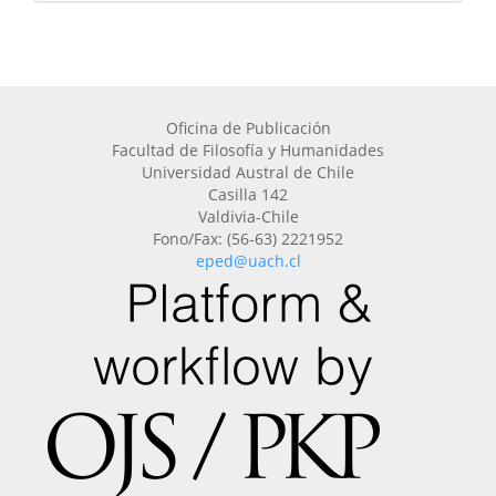
Oficina de Publicación
Facultad de Filosofía y Humanidades
Universidad Austral de Chile
Casilla 142
Valdivia-Chile
Fono/Fax: (56-63) 2221952
eped@uach.cl