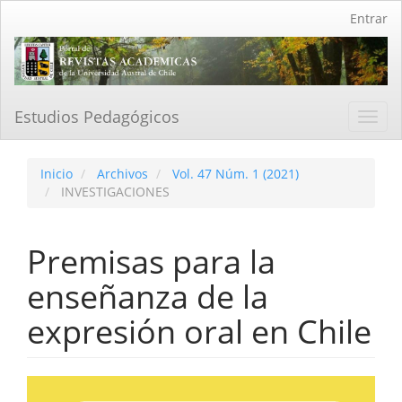
Navegación
Entrar
principal
Contenido
principal
Barra
lateral
Estudios Pedagógicos
Toggl
navig
Inicio
Archivos
Vol. 47 Núm. 1 (2021)
INVESTIGACIONES
Premisas para la
enseñanza de la
expresión oral en Chile
Barra