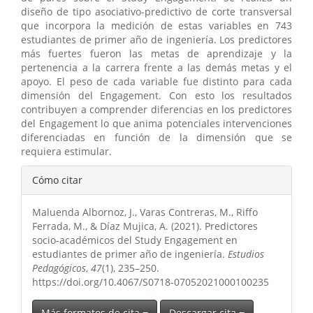
diseño de tipo asociativo-predictivo de corte transversal
que incorpora la medición de estas variables en 743
estudiantes de primer año de ingeniería. Los predictores
más fuertes fueron las metas de aprendizaje y la
pertenencia a la carrera frente a las demás metas y el
apoyo. El peso de cada variable fue distinto para cada
dimensión del Engagement. Con esto los resultados
contribuyen a comprender diferencias en los predictores
del Engagement lo que anima potenciales intervenciones
diferenciadas en función de la dimensión que se
requiera estimular.
Detalles
Cómo citar
del
Maluenda Albornoz, J., Varas Contreras, M., Riffo
artículo
Ferrada, M., & Díaz Mujica, A. (2021). Predictores
socio-académicos del Study Engagement en
estudiantes de primer año de ingeniería.
Estudios
Pedagógicos
,
47
(1), 235–250.
https://doi.org/10.4067/S0718-07052021000100235
Más formatos de cita
Descargar cita