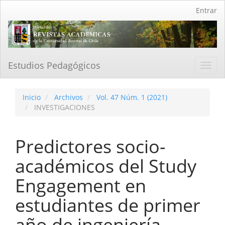
Navegación
Entrar
principal
Contenido
principal
Barra
lateral
Estudios Pedagógicos
Toggl
navig
Inicio
Archivos
Vol. 47 Núm. 1 (2021)
INVESTIGACIONES
Predictores socio-
académicos del Study
Engagement en
estudiantes de primer
año de ingeniería