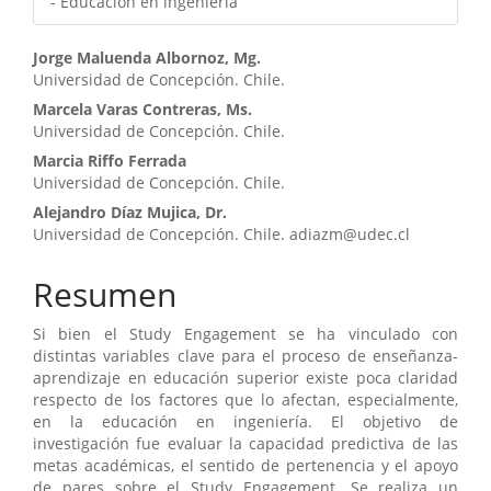
- Educación en ingeniería
Contenido
Jorge Maluenda Albornoz, Mg.
Universidad de Concepción. Chile.
principal
Marcela Varas Contreras, Ms.
del
Universidad de Concepción. Chile.
artículo
Marcia Riffo Ferrada
Universidad de Concepción. Chile.
Alejandro Díaz Mujica, Dr.
Universidad de Concepción. Chile. adiazm@udec.cl
Resumen
Si bien el Study Engagement se ha vinculado con
distintas variables clave para el proceso de enseñanza-
aprendizaje en educación superior existe poca claridad
respecto de los factores que lo afectan, especialmente,
en la educación en ingeniería. El objetivo de
investigación fue evaluar la capacidad predictiva de las
metas académicas, el sentido de pertenencia y el apoyo
de pares sobre el Study Engagement. Se realiza un