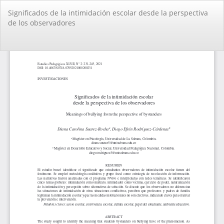
Volver
Significados de la intimidación escolar desde la perspectiva
a
de los observadores
los
detalles
del
De
De
artículo
PD