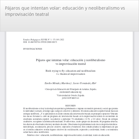
Volver
Pájaros que intentan volar: educación y neoliberalismo vs
a
improvisación teatral
los
detalles
del
De
De
artículo
PD