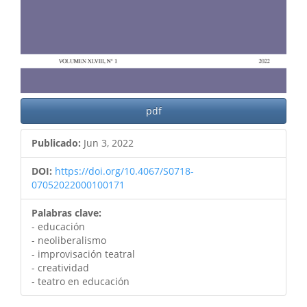
pdf
Publicado:
Jun 3, 2022
DOI:
https://doi.org/10.4067/S0718-
07052022000100171
Palabras clave:
- educación
- neoliberalismo
- improvisación teatral
- creatividad
- teatro en educación