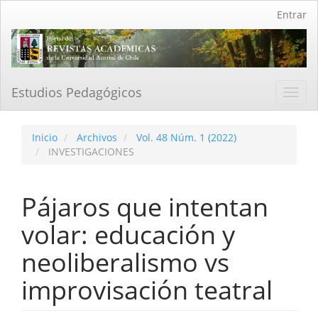
Navegación
Entrar
principal
Contenido
principal
Barra
lateral
Estudios Pedagógicos
Toggl
navig
Inicio
Archivos
Vol. 48 Núm. 1 (2022)
INVESTIGACIONES
Pájaros que intentan
volar: educación y
neoliberalismo vs
improvisación teatral