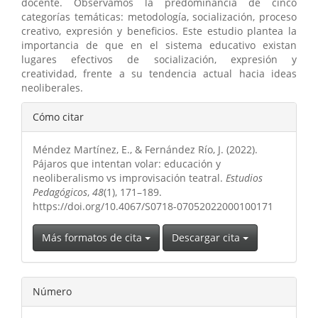
docente. Observamos la predominancia de cinco
categorías temáticas: metodología, socialización, proceso
creativo, expresión y beneficios. Este estudio plantea la
importancia de que en el sistema educativo existan
lugares efectivos de socialización, expresión y
creatividad, frente a su tendencia actual hacia ideas
neoliberales.
Detalles
Cómo citar
del
Méndez Martínez, E., & Fernández Río, J. (2022).
artículo
Pájaros que intentan volar: educación y
neoliberalismo vs improvisación teatral.
Estudios
Pedagógicos
,
48
(1), 171–189.
https://doi.org/10.4067/S0718-07052022000100171
Más formatos de cita
Descargar cita
Número