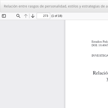
Volver
Relación entre rasgos de personalidad, estilos y estrategias d
a
los
detalles
del
artículo