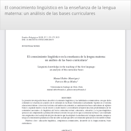
Volver
El conocimiento lingüístico en la enseñanza de la lengua
a
materna: un análisis de las bases curriculares
los
detalles
del
De
De
artículo
PD