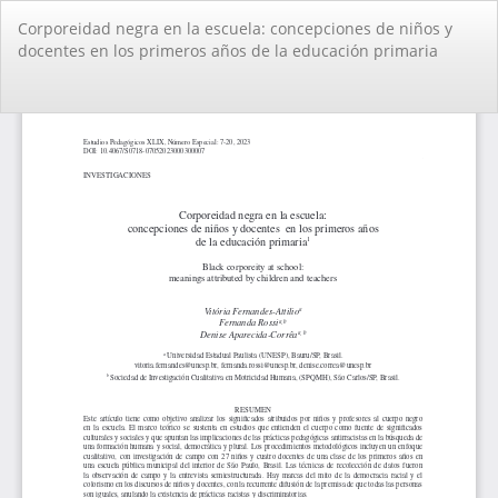
Volver
Corporeidad negra en la escuela: concepciones de niños y
a
docentes en los primeros años de la educación primaria
los
detalles
del
De
De
artículo
PD