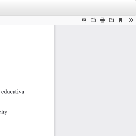
De
De
PD