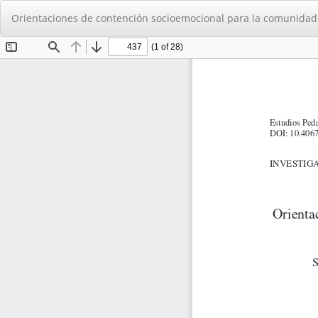
Volver
Orientaciones de contención socioemocional para la comunidad 
a
los
detalles
del
artículo