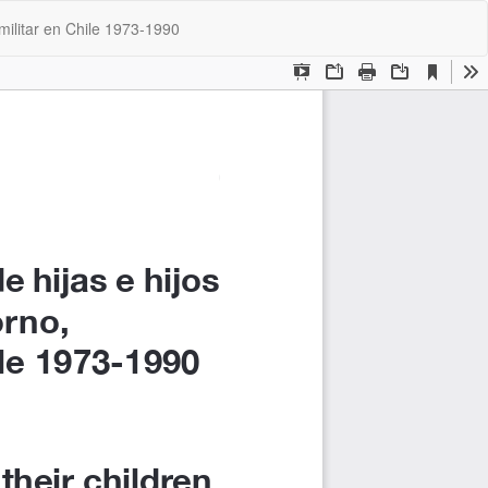
De
De
militar en Chile 1973-1990
P