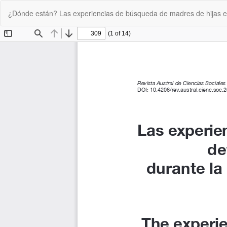
Volver
¿Dónde están? Las experiencias de búsqueda de madres de hijas e h
a
los
detalles
del
artículo