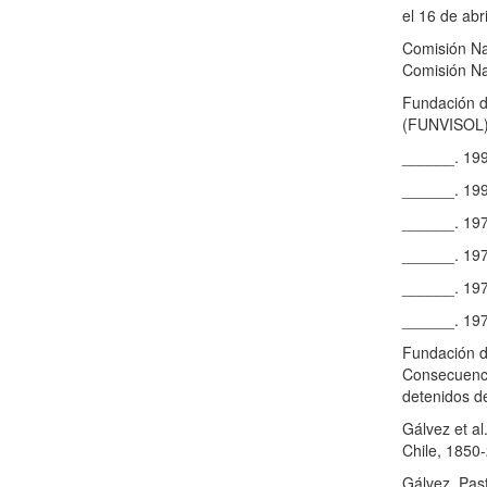
el 16 de abri
Comisión Na
Comisión Nac
Fundación d
(FUNVISOL) 
______. 199
______. 199
______. 197
______. 197
______. 197
______. 197
Fundación de
Consecuenci
detenidos d
Gálvez et al
Chile, 1850
Gálvez, Pas