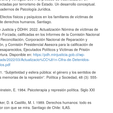
ectadas por terrorismo de Estado. Un desarrollo conceptual.
uadernos de Psicología Jurídica.
Efectos físicos y psíquicos en los familiares de víctimas de
 de derechos humanos. Santiago.
de Justicia y DDHH. 2022. Actualización Nómina de víctimas de
n Forzada, calificadas en los Informes de la Comisión Nacional
 Reconciliación, Corporación Nacional de Reparación y
ón, y Comisión Presidencial Asesora para la calificación de
esaparecidos, Ejecutados Políticos y Víctimas de Prisión
ortura. Disponible en:
https://pdh.minjusticia.gob.cl/wp-
oads/2022/03/Actualizacio%CC%81n-Cifra-de-Detenidos-
os.pdf
11. “Subjetividad y esfera pública: el género y los sentidos de
as memorias de la represión”. Política y Sociedad, 48 (3): 555-
einstein, E. 1984. Psicoterapia y represión política. Siglo XXI
cker, D. & Castillo, M. I. 1989. Derechos humanos: todo es
or con que se mira. Santiago de Chile: ILAS.