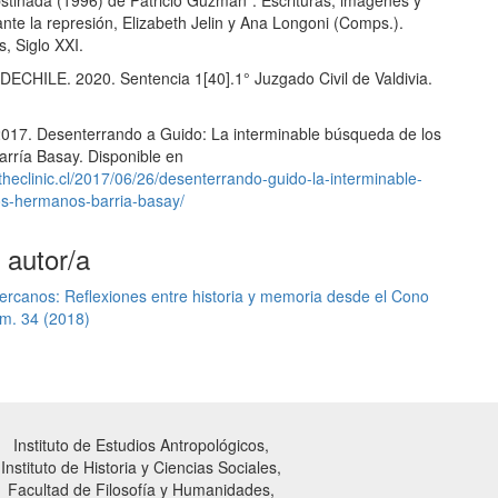
tinada (1996) de Patricio Guzmán”. Escrituras, imágenes y
nte la represión, Elizabeth Jelin y Ana Longoni (Comps.).
, Siglo XXI.
DECHILE. 2020. Sentencia 1[40].1° Juzgado Civil de Valdivia.
 2017. Desenterrando a Guido: La interminable búsqueda de los
rría Basay. Disponible en
theclinic.cl/2017/06/26/desenterrando-guido-la-interminable-
s-hermanos-barria-basay/
 autor/a
ercanos: Reflexiones entre historia y memoria desde el Cono
úm. 34 (2018)
Instituto de Estudios Antropológicos,
Instituto de Historia y Ciencias Sociales,
Facultad de Filosofía y Humanidades,