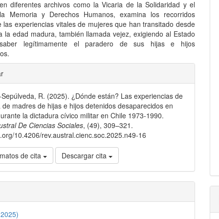
 en diferentes archivos como la Vicaria de la Solidaridad y el
a Memoria y Derechos Humanos, examina los recorridos
e las experiencias vitales de mujeres que han transitado desde
 a la edad madura, también llamada vejez, exigiendo al Estado
saber legítimamente el paradero de sus hijas e hijos
os.
les
ar
Sepúlveda, R. (2025). ¿Dónde están? Las experiencias de
lo
de madres de hijas e hijos detenidos desaparecidos en
urante la dictadura cívico militar en Chile 1973-1990.
ustral De Ciencias Sociales
, (49), 309–321.
oi.org/10.4206/rev.austral.cienc.soc.2025.n49-16
matos de cita
Descargar cita
(2025)