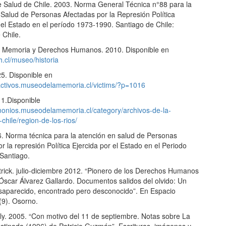
de Salud de Chile. 2003. Norma General Técnica n°88 para la
 Salud de Personas Afectadas por la Represión Política
 el Estado en el período 1973-1990. Santiago de Chile:
 Chile.
 Memoria y Derechos Humanos. 2010. Disponible en
.cl/museo/historia
5. Disponible en
eractivos.museodelamemoria.cl/victims/?p=1016
1.Disponible
timonios.museodelamemoria.cl/category/archivos-de-la-
hile/region-de-los-rios/
. Norma técnica para la atención en salud de Personas
r la represión Política Ejercida por el Estado en el Periodo
Santiago.
trick. julio-diciembre 2012. “Pionero de los Derechos Humanos
Óscar Álvarez Gallardo. Documentos salidos del olvido: Un
saparecido, encontrado pero desconocido”. En Espacio
(9). Osorno.
lly. 2005. “Con motivo del 11 de septiembre. Notas sobre La