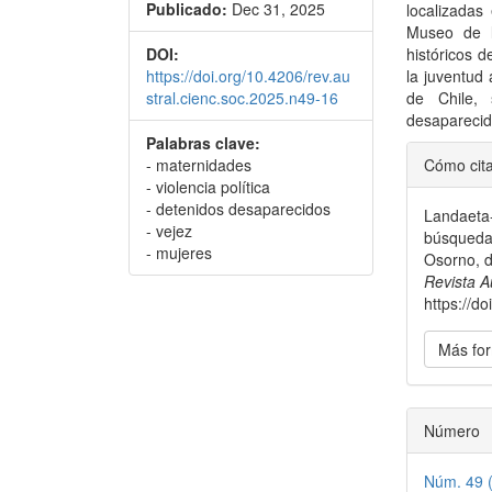
Publicado:
Dec 31, 2025
localizadas
Museo de l
DOI:
históricos d
https://doi.org/10.4206/rev.au
la juventud
stral.cienc.soc.2025.n49-16
de Chile, 
desaparecid
Palabras clave:
Detal
- maternidades
Cómo cit
del
- violencia política
- detenidos desaparecidos
Landaeta-
artícu
- vejez
búsqueda 
- mujeres
Osorno, d
Revista A
https://d
Más for
Número
Núm. 49 