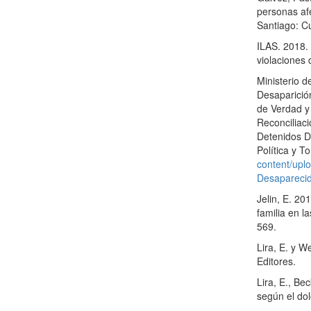
personas af
Santiago: C
ILAS. 2018. 
violaciones
Ministerio 
Desaparició
de Verdad y
Reconciliaci
Detenidos D
Política y T
content/upl
Desaparecid
Jelin, E. 20
familia en l
569.
Lira, E. y W
Editores.
Lira, E., Be
según el dol