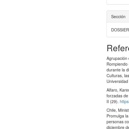
Sección
DOSSIE
Refer
Agrupación 
Rompiendo el
durante la d
Culturas, l
Universidad 
Alfaro, Kar
forzadas de 
II (29).
http
Chile, Mini
Promulga la
personas co
diciembre de