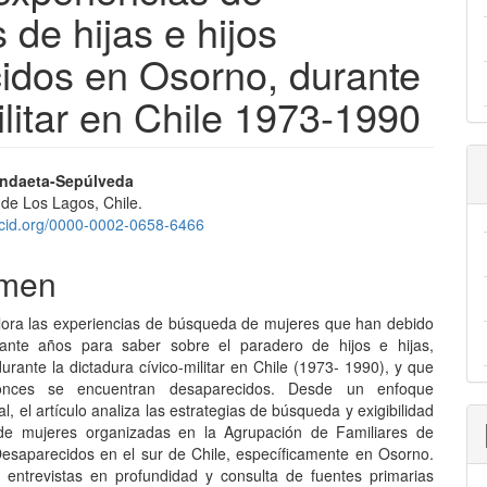
de hijas e hijos
idos en Osorno, durante
ilitar en Chile 1973-1990
nido
ndaeta-Sepúlveda
 de Los Lagos, Chile.
pal
rcid.org/0000-0002-0658-6466
men
lo
plora las experiencias de búsqueda de mujeres que han debido
rante años para saber sobre el paradero de hijos e hijas,
rante la dictadura cívico-militar en Chile (1973- 1990), y que
onces se encuentran desaparecidos. Desde un enfoque
al, el artículo analiza las estrategias de búsqueda y exigibilidad
 de mujeres organizadas en la Agrupación de Familiares de
esaparecidos en el sur de Chile, específicamente en Osorno.
 entrevistas en profundidad y consulta de fuentes primarias