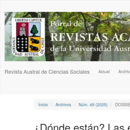
Navegación
principal
Contenido
principal
Barra
lateral
Revista Austral de Ciencias Sociales
Actual
Archi
Inicio
Archivos
Núm. 49 (2025)
DOSSI
¿Dónde están? Las e