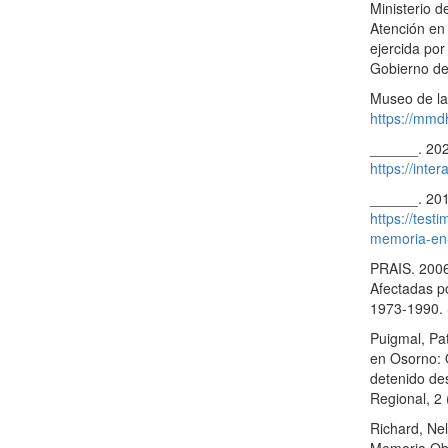
Ministerio 
Atención en
ejercida por
Gobierno de
Museo de la
https://mmdh
______. 202
https://int
______. 201
https://tes
memoria-en-c
PRAIS. 2006
Afectadas po
1973-1990. 
Puigmal, Pa
en Osorno: 
detenido de
Regional, 2 
Richard, Ne