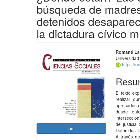
búsqueda de madres 
detenidos desaparec
la dictadura cívico m
Barra
Conte
Romané La
Universidad
lateral
princi
https://o
del
del
Resu
artículo
artícu
El texto ex
realizar du
apresados du
desde ent
interseccion
de justicia
pdf
Detenidos D
A través de