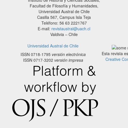
Instituto de Historia y Ciencias Sociales,
Facultad de Filosofía y Humanidades,
Universidad Austral de Chile
Casilla 567, Campus Isla Teja
Teléfono: 56 63 2221767
E-mail:
revistaustral@uach.cl
Valdivia – Chile
Universidad Austral de Chile
Esta revista e
ISSN 0718-1795
versión electrónica
Creative Co
ISSN 0717-3202
versión impresa