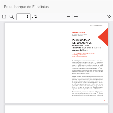
Volver
De
De
En un bosque de Eucaliptus
a
P
los
detalles
del
artículo