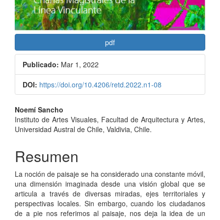
pdf
Publicado:
Mar 1, 2022
DOI:
https://doi.org/10.4206/retd.2022.n1-08
Contenido
Noemí Sancho
Instituto de Artes Visuales, Facultad de Arquitectura y Artes,
principal
Universidad Austral de Chile, Valdivia, Chile.
del
Resumen
artículo
La noción de paisaje se ha considerado una constante móvil,
una dimensión imaginada desde una visión global que se
articula a través de diversas miradas, ejes territoriales y
perspectivas locales. Sin embargo, cuando los ciudadanos
de a pie nos referimos al paisaje, nos deja la idea de un