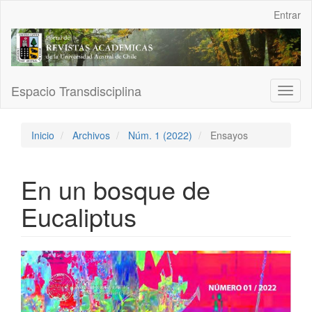
Navegación
Entrar
principal
Contenido
principal
Barra
lateral
Espacio Transdisciplina
Toggl
naviga
Inicio
Archivos
Núm. 1 (2022)
Ensayos
En un bosque de
Eucaliptus
Barra
lateral
del