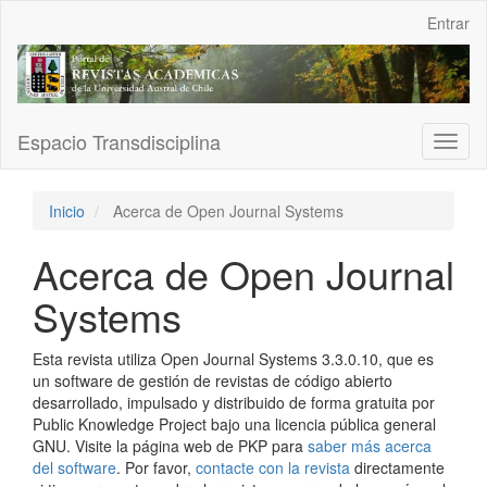
Navegación
Entrar
principal
Contenido
principal
Barra
lateral
Espacio Transdisciplina
Toggl
naviga
Inicio
Acerca de Open Journal Systems
Acerca de Open Journal
Systems
Esta revista utiliza Open Journal Systems 3.3.0.10, que es
un software de gestión de revistas de código abierto
desarrollado, impulsado y distribuido de forma gratuita por
Public Knowledge Project bajo una licencia pública general
GNU. Visite la página web de PKP para
saber más acerca
del software
. Por favor,
contacte con la revista
directamente