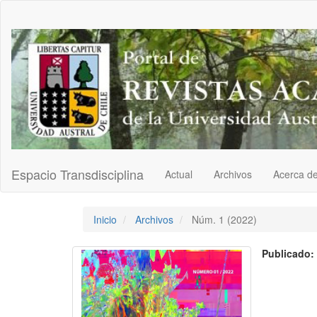
Navegación
principal
Contenido
principal
Barra
lateral
Espacio Transdisciplina
Actual
Archivos
Acerca d
Inicio
Archivos
Núm. 1 (2022)
Publicado