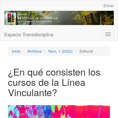
Navegación
Entrar
principal
Contenido
principal
Barra
lateral
Espacio Transdisciplina
Toggl
naviga
Inicio
Archivos
Núm. 1 (2022)
Editorial
¿En qué consisten los
cursos de la Línea
Vinculante?
Barra
lateral