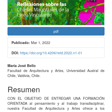
pdf
Publicado:
Mar 1, 2022
DOI:
https://doi.org/10.4206/retd.2022.n1-01
Contenido
María José Bello
Facultad de Arquitectura y Artes, Universidad Austral de
principal
Chile, Valdivia, Chile.
del
Resumen
artículo
CON EL OBJETIVO DE ENTREGAR UNA FORMACIÓN
ORIENTADA al pensamiento y al trabajo transdisciplinar,
nuestra Facultad de Arquitectura y Artes ofrece a los