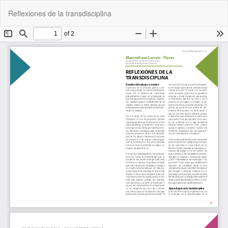
Volver
De
De
Reflexiones de la transdisciplina
a
P
los
detalles
del
artículo