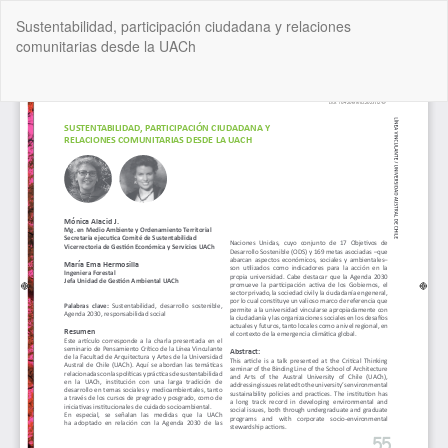
Volver
Sustentabilidad, participación ciudadana y relaciones
a
comunitarias desde la UACh
los
detalles
del
De
De
artículo
P